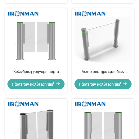
Κυλινδρική γρήγορη πόρτα
Λεπτό σύστημα εμποδίων
περασμάτων
χτυπημάτων περιστροφικών
πυλών πυλών ταχύτητας τύπων
Πάρτε την καλύτερη τιμή
Πάρτε την καλύτερη τιμή
στηλών