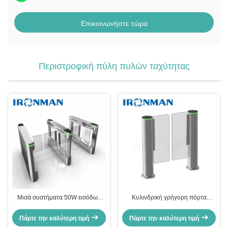
Επικοινωνήστε τώρα
Περιστροφική πύλη πυλών ταχύτητας
Μισά συστήματα 50W εισόδων
Κυλινδρική γρήγορη πόρτα
περιστροφικών πυλών
περασμάτων
περιστροφικών πυλών ύψους
Πάρτε την καλύτερη τιμή
Πάρτε την καλύτερη τιμή
υψηλής ταχύτητας για το γραφείο