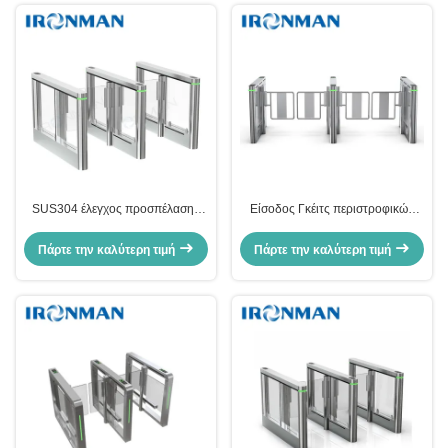
SUS304 έλεγχος προσπέλασης
Είσοδος Γκέιτς περιστροφικών
πυλών περιστροφικών πυλών
πυλών ταλάντευσης Speedlane
εμποδίων για τις τουαλέτες/
ελέγχου προσπέλασης
Πάρτε την καλύτερη τιμή
Πάρτε την καλύτερη τιμή
βιβλιοθήκη
ανοξείδωτου