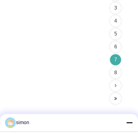
3
4
5
6
7
8
simon
Γρήγορη επικοινωνία