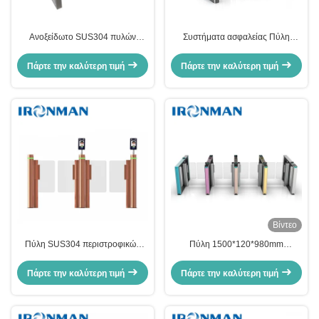
Ανοξείδωτο SUS304 πυλών
Συστήματα ασφαλείας Πύλη
περιστροφικών πυλών εμποδίων
γυαλιού υψηλής ταχύτητας για
AC220V AC110V
επιχειρήσεις και ιδρύματα
Πάρτε την καλύτερη τιμή
Πάρτε την καλύτερη τιμή
Βίντεο
Πύλη SUS304 περιστροφικών
Πύλη 1500*120*980mm
πυλών εμποδίων ασφάλειας
περιστροφικών πυλών εμποδίων
εισόδων για το κτίριο γραφείων
ταλάντευσης για τους
Πάρτε την καλύτερη τιμή
Πάρτε την καλύτερη τιμή
αερολιμένες/τις βιβλιοθήκες