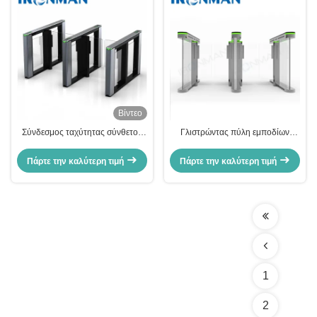
Βίντεο
Σύνδεσμος ταχύτητας σύνθετος
Γλιστρώντας πύλη εμποδίων
κινητήρας servo ταχύτητας πύλη
περιστροφικών πυλών, ηλεκτρικές
γύρισμα γύρισμα φραγμός swing
περιστροφικές πύλες
Πάρτε την καλύτερη τιμή
Πάρτε την καλύτερη τιμή
γύρισμα
1400*335*980mm συνήθειας
1
2