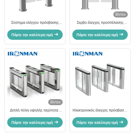
Βίντεο
Σύστημα ελέγχου πρόσβασης
Σερβο έλεγχος προσπέλασης
πεζών
περιστροφικών πυλών πυλών
ταχύτητας τύπων στηλών για τις
Πάρτε την καλύτερη τιμή
Πάρτε την καλύτερη τιμή
επιχειρήσεις
Βίντεο
Διπλή πύλη υψηλής ταχύτητας
Ηλεκτρονικός έλεγχος πρόσβασης
κατεύθυνσης περιστροφικών
με κάρτα RFID
πυλών DC24V πυλών
Πάρτε την καλύτερη τιμή
Πάρτε την καλύτερη τιμή
ταλάντευσης υπεραγορών/
σταθμών