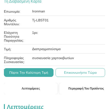
Τη Διαβασμένη Κάρτα
Ironman
Επωνυμία:
Αριθμός
Tj-LBST01
Μοντέλου:
Ελάχιστη
1pc
Ποσότητα
Παραγγελίας:
Διαπραγματεύσιμα
Τιμή:
Πληροφορίες
συσκευασία χαρτοκιβωτίων
Συσκευασίας:
L/c, t/t
Όροι Πληρωμής:
Πάρτε Την Καλύτερη Τιμή
Επικοινωνήστε Τώρα
Λεπτομέρειες
Περιγραφή Του Προϊόντος
Λεπτομέρειες