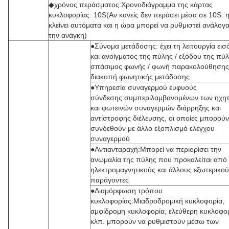
◆χρόνος περάσματος:Χρονοδιάγραμμα της κάρτας
κυκλοφορίας: 10S(Αν κανείς δεν περάσει μέσα σε 10S: 
κλείνει αυτόματα και η ώρα μπορεί να ρυθμιστεί ανάλογα
την ανάγκη)
●Σύνομα μετάδοσης: έχει τη λειτουργία ει
και ανοίγματος της πύλης / εξόδου της πύλ
σπάσιμος φωνής / φωνή παρακολούθησης
διακοπή φωνητικής μετάδοσης
●Υπηρεσία συναγερμού ευφυούς
σύνδεσης:συμπεριλαμβανομένων των ηχητ
και φωτεινών συναγερμών διάρρηξης και
αντίστροφης διέλευσης, οι οποίες μπορούν
συνδεθούν με άλλο εξοπλισμό ελέγχου
συναγερμού
●Αντιανταραχή:Μπορεί να περιορίσει την
ανωμαλία της πύλης που προκαλείται από
ηλεκτρομαγνητικούς και άλλους εξωτερικο
παράγοντες
●Διαμόρφωση τρόπου
κυκλοφορίας:Μιαδροδρομική κυκλοφορία,
αμφίδρομη κυκλοφορία, ελεύθερη κυκλοφο
κλπ. μπορούν να ρυθμιστούν μέσω των