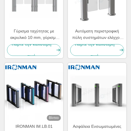
Γύρισμα ταχύτητας με
Αυτόματη περιστροφική
ακρυλικό 10 mm, γύρισμα
πύλη συστημάτων ελέγχου
κλίσης για νοσοκομεία /
προσπέλασης
Πάρτε την καλύτερη
Πάρτε την καλύτερη
ξενοδοχεία
περιστροφικών πυλών
τιμή
τιμή
γυμναστικής με το διπλό
προσδιορισμό
Βίντεο
IRONMAN IM.LB.01
Ασφάλεια Ενσωματωμένες