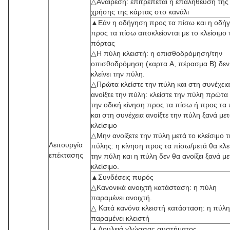
△Αναίρεση: επιτρέπεται η επαλήθευση της
χρήσης της κάρτας στο κανάλι
▲Εάν η οδήγηση προς τα πίσω και η οδή
προς τα πίσω αποκλείονται με το κλείσιμο 
πόρτας
△Η πύλη κλειστή: η οπισθοδρόμηση/την
οπισθοδρόμηση (καρτα A, πέρασμα B) δεν
κλείνει την πύλη.
△Πρώτα κλείστε την πύλη και στη συνέχεια
ανοίξτε την πύλη: κλείστε την πύλη πρώτα 
την οδική κίνηση προς τα πίσω ή προς τα
και στη συνέχεια ανοίξτε την πύλη ξανά μετ
κλείσιμο
△Μην ανοίξετε την πύλη μετά το κλείσιμο τ
Λειτουργία
πύλης: η κίνηση προς τα πίσω/μετά θα κλε
επέκτασης
την πύλη και η πύλη δεν θα ανοίξει ξανά με
κλείσιμο.
▲Συνδέσεις πυρός
△Κανονικά ανοιχτή κατάσταση: η πύλη
παραμένει ανοιχτή.
△ Κατά κανόνα κλειστή κατάσταση: η πύλη
παραμένει κλειστή
▲Δουλειά γλώσσας συστήματος