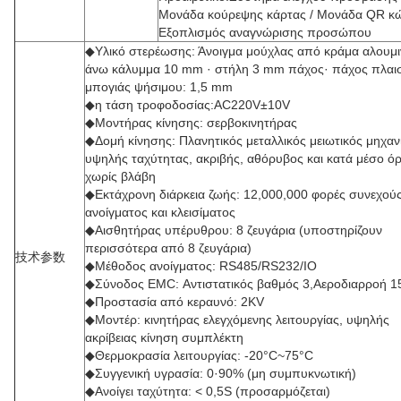
Μονάδα κούρεψης κάρτας / Μονάδα QR κώ
Εξοπλισμός αναγνώρισης προσώπου
◆Υλικό στερέωσης: Άνοιγμα μούχλας από κράμα αλουμι
άνω κάλυμμα 10 mm · στήλη 3 mm πάχος· πάχος πλαι
μπογιάς ψήσιμου: 1,5 mm
◆η τάση τροφοδοσίας:AC220V±10V
◆Μοντήρας κίνησης: σερβοκινητήρας
◆Δομή κίνησης: Πλανητικός μεταλλικός μειωτικός μηχαν
υψηλής ταχύτητας, ακριβής, αθόρυβος και κατά μέσο ό
χωρίς βλάβη
◆Εκτάχρονη διάρκεια ζωής: 12,000,000 φορές συνεχού
ανοίγματος και κλεισίματος
◆Αισθητήρας υπέρυθρου: 8 ζευγάρια (υποστηρίζουν
περισσότερα από 8 ζευγάρια)
技术参数
◆Μέθοδος ανοίγματος: RS485/RS232/IO
◆Σύνοδος EMC: Αντιστατικός βαθμός 3,Αεροδιαρροή 
◆Προστασία από κεραυνό: 2KV
◆Μοντέρ: κινητήρας ελεγχόμενης λειτουργίας, υψηλής
ακρίβειας κίνηση συμπλέκτη
◆Θερμοκρασία λειτουργίας: -20°C~75°C
◆Συγγενική υγρασία: 0·90% (μη συμπυκνωτική)
◆Ανοίγει ταχύτητα: < 0,5S (προσαρμόζεται)