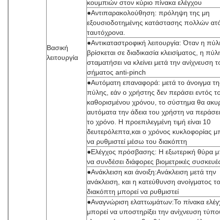
κουμπιών στον κύριο πίνακα ελέγχου
●Αντιπαρακολούθηση: πρόληψη της μη
εξουσιοδοτημένης κατάστασης πολλών ατ
ταυτόχρονα.
●Αντικαταστροφική λειτουργία: Όταν η πύλ
Βασική
βρίσκεται σε διαδικασία κλεισίματος, η πύλ
λειτουργία
σταματήσει να κλείνει μετά την ανίχνευση τ
σήματος anti-pinch
●Αυτόματη επαναφορά: μετά το άνοιγμα τη
πύλης, εάν ο χρήστης δεν περάσει εντός τ
καθορισμένου χρόνου, το σύστημα θα ακυ
αυτόματα την άδεια του χρήστη να περάσε
το χρόνο. Η προεπιλεγμένη τιμή είναι 10
δευτερόλεπτα,και ο χρόνος κυκλοφορίας μ
να ρυθμιστεί μέσω του διακόπτη
●Ελέγχος πρόσβασης: Η εξωτερική θύρα μ
να συνδέσει διάφορες βιομετρικές συσκευέ
●Ανάκλειση και άνοιξη:Ανάκλειση μετά την
ανάκλειση, και η κατεύθυνση ανοίγματος τ
διακόπτη μπορεί να ρυθμιστεί
●Αναγνώριση ελαττωμάτων:Το πίνακα ελέγ
μπορεί να υποστηρίξει την ανίχνευση τύπο