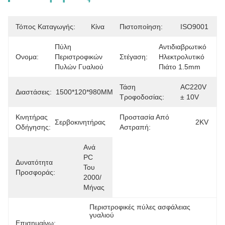
Τόπος Καταγωγής:
Κίνα
Πιστοποίηση:
ISO9001
Πύλη 
Αντιδιαβρωτικό 
Ονομα:
Περιστροφικών 
Στέγαση:
Ηλεκτρολυτικό 
Πυλών Γυαλιού
Πιάτο 1.5mm
Τάση
AC220V 
Διαστάσεις:
1500*120*980MM
Τροφοδοσίας:
± 10V
Κινητήρας
Προστασία Από
Σερβοκινητήρας
2KV
Οδήγησης:
Αστραπή:
Ανά 
PC 
Δυνατότητα
Του 
Προσφοράς:
2000/
Μήνας
Περιστροφικές πύλες ασφάλειας 
γυαλιού
Επισημαίνω:
, 