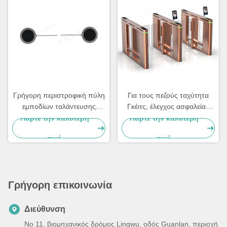
Γρήγορη περιστροφική πύλη
Για τους πεζούς ταχύτητα
εμποδίων ταλάντευσης
Γκέιτς, έλεγχος ασφαλείας
ταχύτητας εθνικών οδών με
Γκέιτς για τα νοσοκομεία
Πάρτε την καλύτερη
Πάρτε την καλύτερη
έναν δείκτη κατεύθυνσης
τιμή
τιμή
Γρήγορη επικοινωνία
Διεύθυνση
Νο 11, βιομηχανικός δρόμος Lingwu, οδός Guanlan, περιοχή