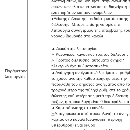
ελαττωμάτων, να βοηθήσει στην ανάλυση 
αιτιών των ελαττωμάτων και τη διαχείριση 
ελαττωμάτων και των ανωμαλιών.
●Δείκτης διέλευσης: με δείκτη κατάστασης
διέλευσης. Μπορεί επίσης να ορίσει τη
λειτουργία συναγερμού της υπέρβασης το
χρόνου διαμονής στο κανάλι
▲ Διακόπτης λειτουργίας
△ Κανονικός: κανονικός τρόπος διέλευσης
△ Τρόπος διέλευσης: αυτόματο όχημα /
ηλεκτρικό όχημα / μοτοσυκλέτα
Παράμετρος
▲Ανάργηση ανοίγματος/κλεισίματος, ρυθμ
λειτουργίας
το χρόνο άνοιξης καθυστέρησης μετά την
παραλαβή του σήματος ανοίγματος από το
τροχονόμετρο της πύλης/ ρυθμίστε το χρό
έκλεισης καθυστέρησης μετά την διέλευση
πεζών, η προεπιλογή είναι 0 δευτερόλεπτα
▲Καρτ σάρωσης στο κανάλι
△Απαγορεύεται από προεπιλογή: το άνοιγ
κάρτας στο κανάλι (αναγωγική περιοχή
υπέρυθρου) είναι άκυρο