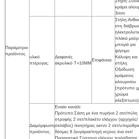
Στίχος:Συλλ
κράμα αλουμ
3mm
Στήλη:Ανθεκ
στη διάβρω
ηλεκτρολυτι
πλάκα μαύρ
μπογιά για
Παράμετροι
ψήσιμο
προϊόντος
υλικό
Διαφανές
Κάλυψη και
Επιφάνεια:
πτέρυγας:
ακρυλικό·T=10MM
στήλη:
Οξείδωση
κράματος
αλουμινίου
(πρότυπο χ
χρώμα
αλεξίπτωτο)
Ενιαίο κανάλι
Πρότυπο:Σάση με ένα πυρήνα 2 σετ/πύλη
στροφής 2 σετ/πλακέτο ελέγχου (αρχηγός/
Διαμόρφωση
σκλάβος) /κινητήρας servo 2 σετ/υπερύθρι
προϊόντος:
δέσμες 8 ζευγάρια/πηγή ισχύος ένα σετ/
Προαιρετικό:Σύστημα ελέγχου πρόσβασης 