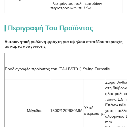
Γλιστρώντας πύλη εμποδίων 
περιστροφικών πυλών
Περιγραφή Του Προϊόντος
Αυτοκινητική γυάλινη φράχτη για υψηλού επιπέδου περιοχές
με κάρτα ανάγνωσης
Προδιαγραφές προϊόντος του (TJ-LBST01) Swing Turnstile
Σώμα: Ανθεκ
στη διάβρω
ηλεκτρολυτι
πλάκα 1,5 
Επάνω κάλ
Υλικό
Μέγεθος
1500*120*980MM
χυτομεταλλ
στερέωσης:
αλουμινίου 
mm