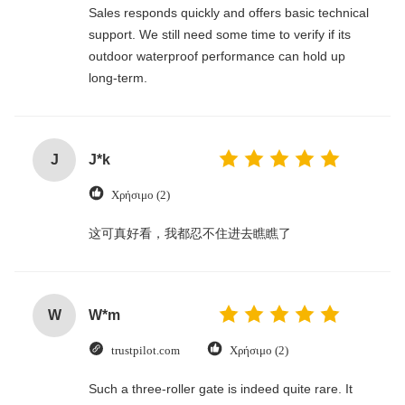
Sales responds quickly and offers basic technical
support. We still need some time to verify if its
outdoor waterproof performance can hold up
long-term.
J
J*k
Χρήσιμο (2)
这可真好看，我都忍不住进去瞧瞧了
W
W*m
trustpilot.com
Χρήσιμο (2)
Such a three-roller gate is indeed quite rare. It