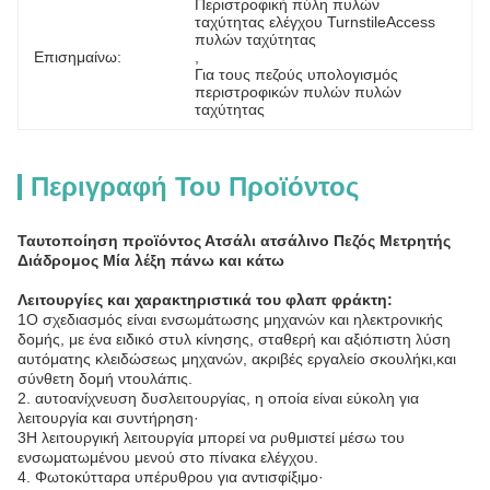
Περιστροφική πύλη πυλών 
ταχύτητας ελέγχου TurnstileAccess 
πυλών ταχύτητας
Επισημαίνω:
, 
Για τους πεζούς υπολογισμός 
περιστροφικών πυλών πυλών 
ταχύτητας
Περιγραφή Του Προϊόντος
Ταυτοποίηση προϊόντος Ατσάλι ατσάλινο Πεζός Μετρητής
Διάδρομος Μία λέξη πάνω και κάτω
Λειτουργίες και χαρακτηριστικά του φλαπ φράκτη:
1Ο σχεδιασμός είναι ενσωμάτωσης μηχανών και ηλεκτρονικής
δομής, με ένα ειδικό στυλ κίνησης, σταθερή και αξιόπιστη λύση
αυτόματης κλειδώσεως μηχανών, ακριβές εργαλείο σκουλήκι,και
σύνθετη δομή ντουλάπις.
2. αυτοανίχνευση δυσλειτουργίας, η οποία είναι εύκολη για
λειτουργία και συντήρηση·
3Η λειτουργική λειτουργία μπορεί να ρυθμιστεί μέσω του
ενσωματωμένου μενού στο πίνακα ελέγχου.
4. Φωτοκύτταρα υπέρυθρου για αντισφίξιμο·