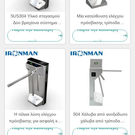
SUS304 Υλικό στεγασμού
Μία κατεύθυνση ελέγχου
Δύο βραχίονα σύστημα
πρόσβασης τρίποδα
πύλης ασφαλείας πεζών με
στρογγυλοειδής φραγίδα
Πάρτε την καλύτερη
Πάρτε την καλύτερη
συναγερμό
πύλη για τουαλέτα
τιμή
τιμή
σιδηροδρομικό σταθμό
Η τέλεια λύση ελέγχου
304 Χάλυβα από ανοξείδωτο
πρόσβασης για ασφαλή και
χάλυβα από τρίποδα
βολικό
φραγμός πύλη
Πάρτε την καλύτερη
Πάρτε την καλύτερη
στρογγυλοστάτη εσωτερική