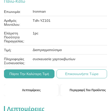
Πάνω-Κάτω
Ironman
Επωνυμία:
Αριθμός
Tdh-YZ101
Μοντέλου:
Ελάχιστη
1pc
Ποσότητα
Παραγγελίας:
Διαπραγματεύσιμα
Τιμή:
Πληροφορίες
συσκευασία χαρτοκιβωτίων
Συσκευασίας:
L/c, t/t
Όροι Πληρωμής:
Πάρτε Την Καλύτερη Τιμή
Επικοινωνήστε Τώρα
Λεπτομέρειες
Περιγραφή Του Προϊόντος
Λεπτομέρειες