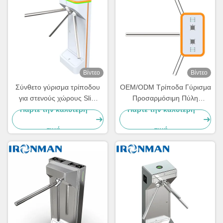
Βίντεο
Βίντεο
Σύνθετο γύρισμα τρίποδου
OEM/ODM Τρίποδα Γύρισμα
για στενούς χώρους Slim
Προσαρμόσιμη Πύλη
Design 3-Arm Πύλη ελέγχου
Ελέγχου Πρόσβασης 3
Πάρτε την καλύτερη
Πάρτε την καλύτερη
πρόσβασης για γραφεία,
Χεριών για Διανομείς
τιμή
τιμή
σχολεία, γυμναστήρια και
εισόδους υψηλής
κυκλοφορίας