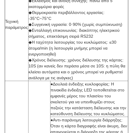
◆Εκλεισμός και άνοιξη συνεχής: πάνω από 5
εκατομμύρια φορές
◆Θερμοκρασία περιβάλλοντος εργασίας:
-35°C~75°C
Τεχνική
◆Συγγενική υγρασία: 0·90% (χωρίς συμπύκνωση)
παράμετρος
◆Ενταλλαγή επικοινωνίας: διακόπτης ηλεκτρικού
σήματος, επεκτάσιμη σειρά RS232
◆Η ταχύτητα λειτουργίας του κυκλώματος: ≤30
άτομα/min (η λειτουργία μνήμης μπορεί να
ενεργοποιηθεί)
◆Χρόνος διέλευσης: χρόνος διέλευσης της κάρτας:
10S (αν κανείς δεν περάσει μέσα σε 10S: η πύλη θα
κλείσει αυτόματα και ο χρόνος μπορεί να ρυθμιστεί
ανάλογα με τις ανάγκες)
●Δουλειά ένδειξης κυκλοφορίας: Η
πινακίδα ένδειξης LED τοποθετείται στο
εμφανές μέρος του πλαισίου του
σκελετού για να υπενθυμίζει στους
πεζούς την κατάσταση διέλευσης και την
κατεύθυνση διέλευσης του κυκλώματος.
●Αντι-παράνομη λειτουργία διάρρηξης:
Όταν η κάρτα διαγραφής είναι άκυρη, δεν
απαγορεύεται η διάρρηξη της κάρτας ή