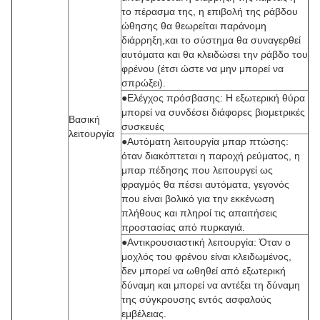
το πέρασμα της, η επιβολή της ράβδου
ώθησης θα θεωρείται παράνομη
διάρρηξη,και το σύστημα θα συναγερθεί
αυτόματα και θα κλειδώσει την ράβδο του
φρένου (έτσι ώστε να μην μπορεί να
σπρώξει).
●Ελέγχος πρόσβασης: Η εξωτερική θύρα
μπορεί να συνδέσει διάφορες βιομετρικές
Βασική
συσκευές
λειτουργία
●Αυτόματη λειτουργία μπαρ πτώσης:
όταν διακόπτεται η παροχή ρεύματος, η
μπαρ πέδησης που λειτουργεί ως
φραγμός θα πέσει αυτόματα, γεγονός
που είναι βολικό για την εκκένωση
πλήθους και πληροί τις απαιτήσεις
προστασίας από πυρκαγιά.
●Αντικρουσιαστική λειτουργία: Όταν ο
μοχλός του φρένου είναι κλειδωμένος,
δεν μπορεί να ωθηθεί από εξωτερική
δύναμη και μπορεί να αντέξει τη δύναμη
της σύγκρουσης εντός ασφαλούς
εμβέλειας.