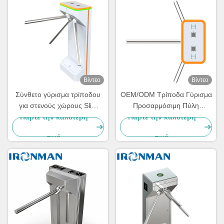
Βίντεο
Βίντεο
Σύνθετο γύρισμα τρίποδου
OEM/ODM Τρίποδα Γύρισμα
για στενούς χώρους Slim
Προσαρμόσιμη Πύλη
Design 3-Arm Πύλη ελέγχου
Ελέγχου Πρόσβασης 3
Πάρτε την καλύτερη
Πάρτε την καλύτερη
πρόσβασης για γραφεία,
Χεριών για Διανομείς
τιμή
τιμή
σχολεία, γυμναστήρια και
εισόδους υψηλής
κυκλοφορίας