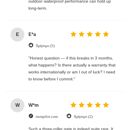
outdoor waterproof performance can hold up
long-term.
E
E*a
Χρήσιμο (5)
"Honest question — if this breaks in 3 months,
what happens? Is there actually a warranty that
works internationally or am I out of luck? I need
to know before I commit."
W
W*m
trustpilot.com
Χρήσιμο (2)
Such a three-roller gate is indeed quite rare. It