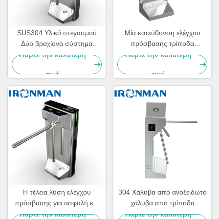
SUS304 Υλικό στεγασμού
Μία κατεύθυνση ελέγχου
Δύο βραχίονα σύστημα
πρόσβασης τρίποδα
πύλης ασφαλείας πεζών με
στρογγυλοειδής φραγίδα
Πάρτε την καλύτερη
Πάρτε την καλύτερη
συναγερμό
πύλη για τουαλέτα
τιμή
τιμή
σιδηροδρομικό σταθμό
Η τέλεια λύση ελέγχου
304 Χάλυβα από ανοξείδωτο
πρόσβασης για ασφαλή και
χάλυβα από τρίποδα
βολικό
φραγμός πύλη
Πάρτε την καλύτερη
Πάρτε την καλύτερη