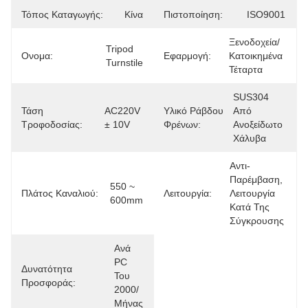
Τόπος Καταγωγής:
Κίνα
Πιστοποίηση:
ISO9001
Ξενοδοχεία/
Tripod 
Ονομα:
Εφαρμογή:
Κατοικημένα 
Turnstile
Τέταρτα
SUS304 
Τάση
AC220V 
Υλικό Ράβδου
Από 
Τροφοδοσίας:
± 10V
Φρένων:
Ανοξείδωτο 
Χάλυβα
Αντι-
Παρέμβαση, 
550 ~ 
Πλάτος Καναλιού:
Λειτουργία:
Λειτουργία 
600mm
Κατά Της 
Σύγκρουσης
Ανά 
PC 
Δυνατότητα
Του 
Προσφοράς:
2000/
Μήνας