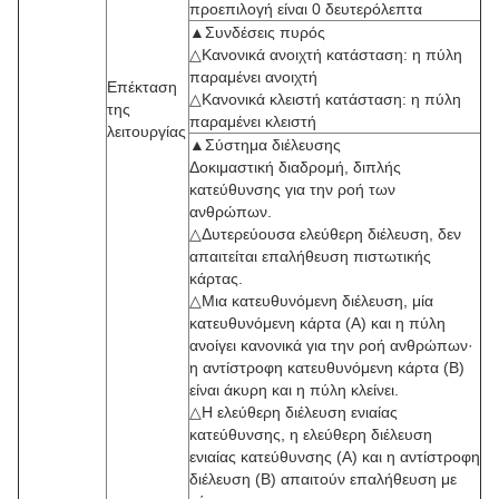
προεπιλογή είναι 0 δευτερόλεπτα
▲Συνδέσεις πυρός
△Κανονικά ανοιχτή κατάσταση: η πύλη
παραμένει ανοιχτή
Επέκταση
△Κανονικά κλειστή κατάσταση: η πύλη
της
παραμένει κλειστή
λειτουργίας
▲Σύστημα διέλευσης
Δοκιμαστική διαδρομή, διπλής
κατεύθυνσης για την ροή των
ανθρώπων.
△Δυτερεύουσα ελεύθερη διέλευση, δεν
απαιτείται επαλήθευση πιστωτικής
κάρτας.
△Μια κατευθυνόμενη διέλευση, μία
κατευθυνόμενη κάρτα (Α) και η πύλη
ανοίγει κανονικά για την ροή ανθρώπων·
η αντίστροφη κατευθυνόμενη κάρτα (Β)
είναι άκυρη και η πύλη κλείνει.
△Η ελεύθερη διέλευση ενιαίας
κατεύθυνσης, η ελεύθερη διέλευση
ενιαίας κατεύθυνσης (A) και η αντίστροφη
διέλευση (B) απαιτούν επαλήθευση με