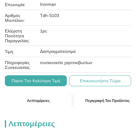
Ironman
Επωνυμία:
Αριθμός
Tdh-S103
Μοντέλου:
Ελάχιστη
1pc
Ποσότητα
Παραγγελίας:
Διαπραγματεύσιμα
Τιμή:
Πληροφορίες
συσκευασία χαρτοκιβωτίων
Συσκευασίας:
L/c, t/t
Όροι Πληρωμής:
Πάρτε Την Καλύτερη Τιμή
Επικοινωνήστε Τώρα
Λεπτομέρειες
Περιγραφή Του Προϊόντος
Λεπτομέρειες