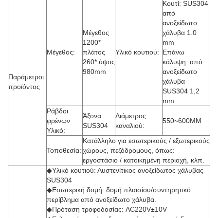
Κουτί: SUS304
από
ανοξείδωτο
Μέγεθος
χάλυβα 1.0
1200*
mm
Μέγεθος:
πλάτος
Υλικό κουτιού:
Επάνω
260* ύψος
κάλυψη: από
980mm
ανοξείδωτο
Παράμετροι
χάλυβα
προϊόντος
SUS304 1,2
mm
Ράβδοι
Άξονα
Διάμετρος
φρένων
550~600MM
SUS304
καναλιού:
Υλικό:
Κατάλληλο για εσωτερικούς / εξωτερικούς
Τοποθεσία:
χώρους, πεζόδρομους, όπως:
εργοστάσιο / κατοικημένη περιοχή, κλπ.
◆Υλικό κουτιού: Αυστενίτικος ανοξείδωτος χάλυβας
SUS304
◆Εσωτερική δομή: δομή πλαισίου/συντηρητικό
περίβλημα από ανοξείδωτο χάλυβα.
◆Πρόταση τροφοδοσίας: AC220V±10V