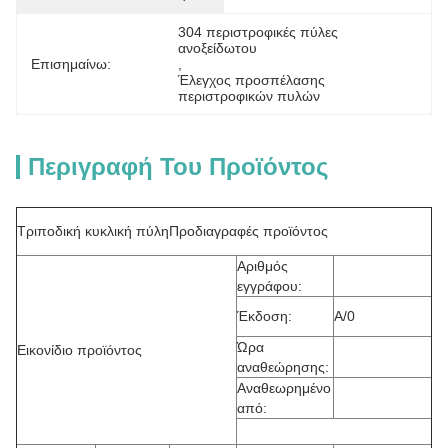
304 περιστροφικές πύλες 
ανοξείδωτου
Επισημαίνω:
, 
Έλεγχος προσπέλασης 
περιστροφικών πυλών
Περιγραφή Του Προϊόντος
Τριποδική κυκλική πύλη
Προδιαγραφές προϊόντος
Αριθμός
εγγράφου:
Έκδοση:
Α/0
Ώρα
Εικονίδιο προϊόντος
αναθεώρησης:
Αναθεωρημένο
από: