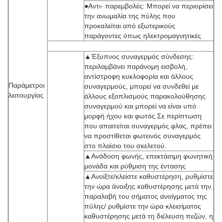
●Αντι- παρεμβολές: Μπορεί να περιορίσει
την ανωμαλία της πύλης που
προκαλείται από εξωτερικούς
παράγοντες όπως ηλεκτρομαγνητικές
▲Έξυπνος συναγερμός σύνδεσης:
περιλαμβάνει παράνομη εισβολή,
αντίστροφη κυκλοφορία και άλλους
Παράμετροι
συναγερμούς, μπορεί να συνδεθεί με
λειτουργίας
άλλους εξοπλισμούς παρακολούθησης
συναγερμού και μπορεί να είναι υπό
μορφή ήχου και φωτός.Σε περίπτωση
που απαιτείται συναγερμός φλας, πρέπει
να προστίθεται φωτεινός συναγερμός
στο πλαίσιο του σκελετού.
▲Ανάδοση φωνής, επεκτάσιμη φωνητική
μονάδα και ρύθμιση της έντασης
▲Ανοίξτε/κλείστε καθυστέρηση, ρυθμίστε
την ώρα άνοιξης καθυστέρησης μετά την
παραλαβή του σήματος ανοίγματος της
πύλης/ ρυθμίστε την ώρα κλεισίματος
καθυστέρησης μετά τη διέλευση πεζών, η