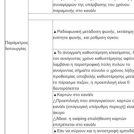
συναγερμών της υπέρβασης του χρόνου
παραμονής στο κανάλι
▲Ραδιοφωνική μετάδοση φωνής, εκτάσιμη
ενότητα φωνής, και ρύθμιση όγκου
Παράμετρος
λειτουργίας
▲Το άνοιγμα/η καθυστέρηση κλεισίματος, θ
τον ανοίγοντας χρόνο καθυστέρησης αφότ
λαμβάνει η περιστροφική πύλη πυλών το
ανοίγοντας σήμα/το σύνολο ο χρόνος λήξη
προθεσμίας υποβολής καθυστέρησης μετ
το πέρασμα πεζών, η προεπιλογή είναι 0
δευτερόλεπτα
▲Καρτών στο κανάλι
△Προεπιλογή που απαγορεύουν: καρτών 
κανάλι (επαγωγική υπέρυθρη περιοχή) είνα
άκυρο
△Άδεια: η swiping επαλήθευση καρτών
επιτρέπεται στο κανάλι
▲Εάν να σύρουν και η αντιστροφή εμποδίζ