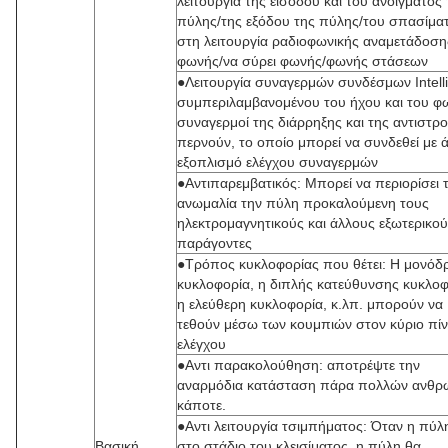
λειτουργία της εισόδου και του ανοίγματος 
πύλης/της εξόδου της πύλης/του σπασίμα
στη λειτουργία ραδιοφωνικής αναμετάδοση
φωνής/να σύρει φωνής/φωνής στάσεων
●Λειτουργία συναγερμών συνδέσμων Intelli
συμπεριλαμβανομένου του ήχου και του φω
συναγερμοί της διάρρηξης και της αντιστρ
περνούν, το οποίο μπορεί να συνδεθεί με 
εξοπλισμό ελέγχου συναγερμών
●Αντιπαρεμβατικός: Μπορεί να περιορίσει 
ανωμαλία την πύλη προκαλούμενη τους
ηλεκτρομαγνητικούς και άλλους εξωτερικο
παράγοντες
●Τρόπος κυκλοφορίας που θέτει: Η μονόδ
κυκλοφορία, η διπλής κατεύθυνσης κυκλοφ
η ελεύθερη κυκλοφορία, κ.λπ. μπορούν να
τεθούν μέσω των κουμπιών στον κύριο πί
ελέγχου
●Αντι παρακολούθηση: αποτρέψτε την
αναρμόδια κατάσταση πάρα πολλών ανθ
κάποτε.
●Αντι λειτουργία τσιμπήματος: Όταν η πύλη
Βασική
στο στάδιο του κλεισίματος, η πύλη θα