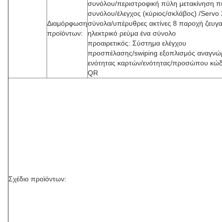
συνόλου/περιστροφική πύλη μετακίνηση π
συνόλου/έλεγχος (κύριος/σκλάβος) /Servo 
Διαμόρφωση
σύνολα/υπέρυθρες ακτίνες 8 παροχή ζευγα
προϊόντων:
ηλεκτρικό ρεύμα ένα σύνολο
προαιρετικός: Σύστημα ελέγχου
προσπέλασης/swiping εξοπλισμός αναγνώ
ενότητας καρτών/ενότητας/προσώπου κώδ
QR
Σχέδιο προϊόντων: