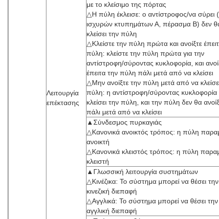
με το κλείσιμο της πόρτας
△Η πύλη έκλεισε: ο αντίστροφος/να σύρει 
ισχυρών κτυπημάτων Α, πέρασμα Β) δεν θ
κλείσει την πύλη
△Κλείστε την πύλη πρώτα και ανοίξτε έπειτ
πύλη: κλείστε την πύλη πρώτα για την
αντίστροφη/σύροντας κυκλοφορία, και ανοί
έπειτα την πύλη πάλι μετά από να κλείσει
△Μην ανοίξτε την πύλη μετά από να κλείσε
πύλη: η αντίστροφη/σύροντας κυκλοφορία
Λειτουργία
κλείσει την πύλη, και την πύλη δεν θα ανοί
επέκτασης
πάλι μετά από να κλείσει
▲Σύνδεσμος πυρκαγιάς
△Κανονικά ανοικτός τρόπος: η πύλη παραμ
ανοικτή
△Κανονικά κλειστός τρόπος: η πύλη παραμ
κλειστή
▲Γλωσσική λειτουργία συστημάτων
△Κινέζικα: Το σύστημα μπορεί να θέσει την
κινεζική διεπαφή
△Αγγλικά: Το σύστημα μπορεί να θέσει την
αγγλική διεπαφή