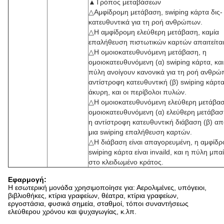
▲Τρόπος μεταβάσεων
△Αμφίδρομη μετάβαση, swiping κάρτα δις-
κατευθυντικά για τη ροή ανθρώπων.
△Η αμφίδρομη ελεύθερη μετάβαση, καμία
επαλήθευση πιστωτικών καρτών απαιτείται
△Η ομοιοκατευθυνόμενη μετάβαση, η
ομοιοκατευθυνόμενη (α) swiping κάρτα, και
πύλη ανοίγουν κανονικά για τη ροή ανθρ
αντίστροφη κατευθυντική (β) swiping κάρτα 
άκυρη, και οι περίβολοι πυλών.
△Η ομοιοκατευθυνόμενη ελεύθερη μετάβασ
ομοιοκατευθυνόμενη (α) ελεύθερη μετάβαση
η αντίστροφη κατευθυντική διάβαση (β) απ
μια swiping επαλήθευση καρτών.
△Η διάβαση είναι απαγορευμένη, η αμφίδ
swiping κάρτα είναι invaild, και η πύλη μπαί
στο κλειδωμένο κράτος.
Εφαρμογή:
Η εσωτερική μονάδα χρησιμοποίησε για: Αερολιμένες, υπόγειοι,
βιβλιοθήκες, κτίρια γραφείων, θέατρα, κτίρια γραφείων,
εργοστάσια, φυσικά σημεία, σταθμοί, τόποι συναντήσεως
ελεύθερου χρόνου και ψυχαγωγίας, κ.λπ.