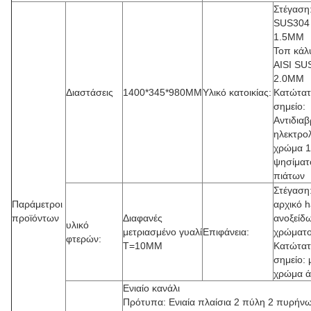
Στέγαση:
SUS304
1.5MM
Τοπ κάλ
AISI SU
2.0MM
Διαστάσεις
1400*345*980MM
Υλικό κατοικίας:
Κατώτα
σημείο:
Αντιδια
ηλεκτρο
χρώμα 
ψησίματ
πιάτων
Στέγαση
Παράμετροι
αρχικό h
προϊόντων
Διαφανές
ανοξείδ
υλικό
μετριασμένο γυαλί
Επιφάνεια:
χρώματ
φτερών:
T=10MM
Κατώτα
σημείο:
χρώμα 
Ενιαίο κανάλι
Πρότυπα: Ενιαία πλαίσια 2 πύλη 2 πυρήν