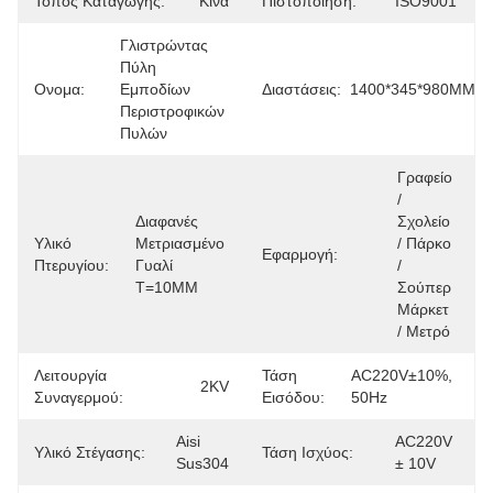
Τόπος Καταγωγής:
Κίνα
Πιστοποίηση:
ISO9001
Γλιστρώντας 
Πύλη 
Ονομα:
Εμποδίων 
Διαστάσεις:
1400*345*980MM
Περιστροφικών 
Πυλών
Γραφείο 
/ 
Διαφανές 
Σχολείο 
Υλικό
Μετριασμένο 
/ Πάρκο 
Εφαρμογή:
Πτερυγίου:
Γυαλί 
/ 
T=10MM
Σούπερ 
Μάρκετ 
/ Μετρό
Λειτουργία
Τάση
AC220V±10%, 
2KV
Συναγερμού:
Εισόδου:
50Hz
Aisi 
AC220V 
Υλικό Στέγασης:
Τάση Ισχύος:
Sus304
± 10V