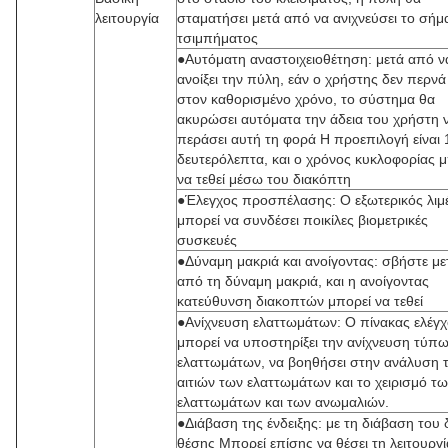
λειτουργία
σταματήσει μετά από να ανιχνεύσει το σήμα
τσιμπήματος
●Αυτόματη αναστοιχειοθέτηση: μετά από ν
ανοίξει την πύλη, εάν ο χρήστης δεν περνά
στον καθορισμένο χρόνο, το σύστημα θα
ακυρώσει αυτόματα την άδεια του χρήστη 
περάσει αυτή τη φορά Η προεπιλογή είναι 
δευτερόλεπτα, και ο χρόνος κυκλοφορίας 
να τεθεί μέσω του διακόπτη
●Έλεγχος προσπέλασης: Ο εξωτερικός λιμ
μπορεί να συνδέσει ποικίλες βιομετρικές
συσκευές
●Δύναμη μακριά και ανοίγοντας: σβήστε με
από τη δύναμη μακριά, και η ανοίγοντας
κατεύθυνση διακοπτών μπορεί να τεθεί
●Ανίχνευση ελαττωμάτων: Ο πίνακας ελέγ
μπορεί να υποστηρίξει την ανίχνευση τύπ
ελαττωμάτων, να βοηθήσει στην ανάλυση 
αιτιών των ελαττωμάτων και το χειρισμό τ
ελαττωμάτων και των ανωμαλιών.
●Διάβαση της ένδειξης: με τη διάβαση του 
θέσης Μπορεί επίσης να θέσει τη λειτουργί