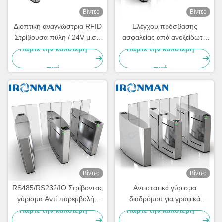
Βίντεο
Βίντεο
Διοπτική αναγνώστρια RFID
Ελέγχου πρόσβασης
Στρίβουσα πύλη / 24V μισό
ασφαλείας από ανοξείδωτο
ύψος πύλη πύλης
χάλυβα
Πάρτε την καλύτερη
Πάρτε την καλύτερη
τιμή
τιμή
Βίντεο
Βίντεο
RS485/RS232/IO Στρίβοντας
Αντιστατικό γύρισμα
γύρισμα Αντί παρεμβολής
διαδρόμου για γραφικά
Αντί τσιμπήματος Αντί
σημεία / σταθμούς / χώρους
Πάρτε την καλύτερη
Πάρτε την καλύτερη
απορροής
αναψυχής και ψυχαγωγίας