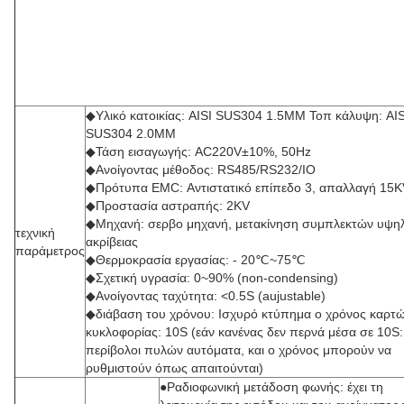
◆Υλικό κατοικίας: AISI SUS304 1.5MM Τοπ κάλυψη: AIS
SUS304 2.0MM
◆Τάση εισαγωγής: AC220V±10%, 50Hz
◆Ανοίγοντας μέθοδος: RS485/RS232/IO
◆Πρότυπα EMC: Αντιστατικό επίπεδο 3, απαλλαγή 15K
◆Προστασία αστραπής: 2KV
◆Μηχανή: σερβο μηχανή, μετακίνηση συμπλεκτών υψη
τεχνική
ακρίβειας
παράμετρος
◆Θερμοκρασία εργασίας: - 20℃~75℃
◆Σχετική υγρασία: 0~90% (non-condensing)
◆Ανοίγοντας ταχύτητα: <0.5S (aujustable)
◆διάβαση του χρόνου: Ισχυρό κτύπημα ο χρόνος καρτ
κυκλοφορίας: 10S (εάν κανένας δεν περνά μέσα σε 10S:
περίβολοι πυλών αυτόματα, και ο χρόνος μπορούν να
ρυθμιστούν όπως απαιτούνται)
●Ραδιοφωνική μετάδοση φωνής: έχει τη