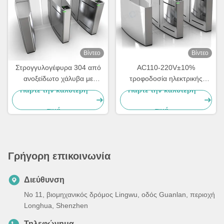
Βίντεο
Βίντεο
Στρογγυλογέφυρα 304 από
AC110-220V±10%
ανοξείδωτο χάλυβα με
τροφοδοσία ηλεκτρικής
RS232/RS485 στεγνή επαφή
ενέργειας Αλουμινένια
Πάρτε την καλύτερη
Πάρτε την καλύτερη
συρόμενη πύλη με
τιμή
τιμή
ηλεκτρικούς κινητήρες και
πίνακα ελέγχου
Γρήγορη επικοινωνία
Διεύθυνση
Νο 11, βιομηχανικός δρόμος Lingwu, οδός Guanlan, περιοχή
Longhua, Shenzhen
Τηλεφώνημα