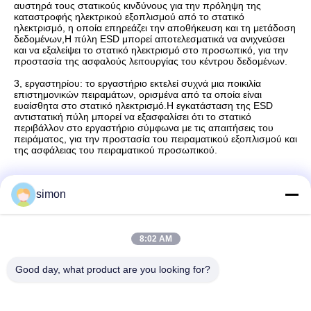
αυστηρά τους στατικούς κινδύνους για την πρόληψη της
καταστροφής ηλεκτρικού εξοπλισμού από το στατικό
ηλεκτρισμό, η οποία επηρεάζει την αποθήκευση και τη μετάδοση
δεδομένων,Η πύλη ESD μπορεί αποτελεσματικά να ανιχνεύσει
και να εξαλείψει το στατικό ηλεκτρισμό στο προσωπικό, για την
προστασία της ασφαλούς λειτουργίας του κέντρου δεδομένων.
3, εργαστηρίου: το εργαστήριο εκτελεί συχνά μια ποικιλία
επιστημονικών πειραμάτων, ορισμένα από τα οποία είναι
ευαίσθητα στο στατικό ηλεκτρισμό.Η εγκατάσταση της ESD
αντιστατική πύλη μπορεί να εξασφαλίσει ότι το στατικό
περιβάλλον στο εργαστήριο σύμφωνα με τις απαιτήσεις του
πειράματος, για την προστασία του πειραματικού εξοπλισμού και
της ασφάλειας του πειραματικού προσωπικού.
simon
Γρήγορη επικοινωνία
8:02 AM
Διεύθυνση
Good day, what product are you looking for?
Νο 11, βιομηχανικός δρόμος Lingwu, οδός Guanlan, περιοχή
Longhua, Shenzhen