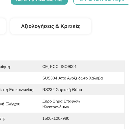
Αξιολογήσεις & Κριτικές
οίηση:
CE; FCC; ISO9001
SUS304 Από Ανοξείδωτο Χάλυβα
δεση Επικοινωνίας:
RS232 Σειριακή Θύρα
Ξηρό Σήμα Επαφών/
γή Ελέγχου:
Ηλεκτρονόμων
ση:
1500x120x980