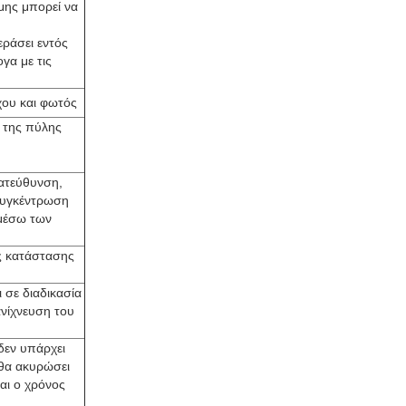
μης μπορεί να
εράσει εντός
γα με τις
χου και φωτός
α της πύλης
κατεύθυνση,
συγκέντρωση
 μέσω των
ς κατάστασης
 σε διαδικασία
ανίχνευση του
δεν υπάρχει
 θα ακυρώσει
αι ο χρόνος