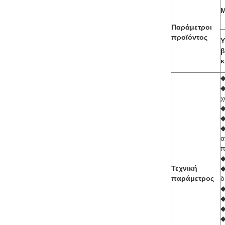
Μ
Παράμετροι
προϊόντος
Υ
β
κ
◆
◆
χ
◆
◆
◆
α
π
◆
Τεχνική
◆
παράμετρος
δ
◆
◆
◆
◆