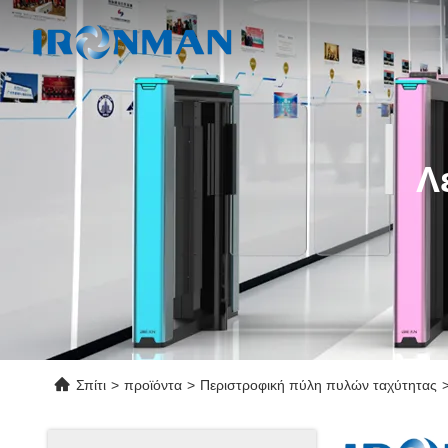
Λ
Σπίτι
>
προϊόντα
>
Περιστροφική πύλη πυλών ταχύτητας