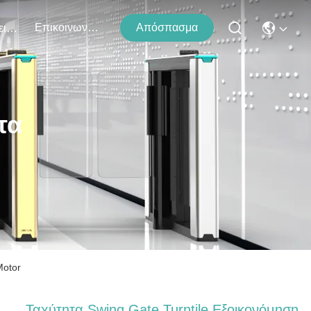
Επικοινωνήστε Μαζί Μας
Απόσπασμα
Εκδηλώσεις
τα
Motor
Ταχύτητα Swing Gate Turntile Εξοικονόμηση