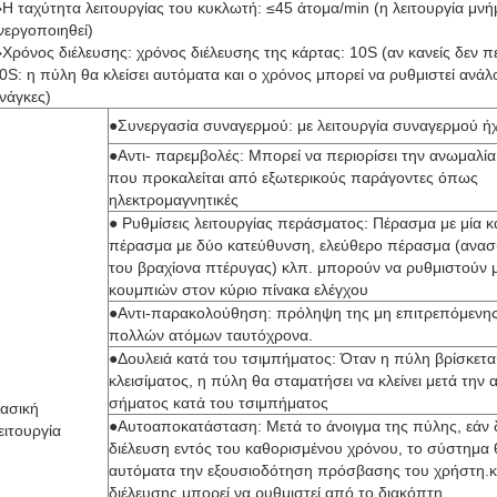
Η ταχύτητα λειτουργίας του κυκλωτή: ≤45 άτομα/min (η λειτουργία μνή
νεργοποιηθεί)
Χρόνος διέλευσης: χρόνος διέλευσης της κάρτας: 10S (αν κανείς δεν π
0S: η πύλη θα κλείσει αυτόματα και ο χρόνος μπορεί να ρυθμιστεί ανάλο
νάγκες)
●Συνεργασία συναγερμού: με λειτουργία συναγερμού ή
●Αντι- παρεμβολές: Μπορεί να περιορίσει την ανωμαλί
που προκαλείται από εξωτερικούς παράγοντες όπως
ηλεκτρομαγνητικές
● Ρυθμίσεις λειτουργίας περάσματος: Πέρασμα με μία 
πέρασμα με δύο κατεύθυνση, ελεύθερο πέρασμα (ανα
του βραχίονα πτέρυγας) κλπ. μπορούν να ρυθμιστούν
κουμπιών στον κύριο πίνακα ελέγχου
●Αντι-παρακολούθηση: πρόληψη της μη επιτρεπόμενη
πολλών ατόμων ταυτόχρονα.
●Δουλειά κατά του τσιμπήματος: Όταν η πύλη βρίσκεται
κλεισίματος, η πύλη θα σταματήσει να κλείνει μετά την 
σήματος κατά του τσιμπήματος
ασική
●Αυτοαποκατάσταση: Μετά το άνοιγμα της πύλης, εάν 
ειτουργία
διέλευση εντός του καθορισμένου χρόνου, το σύστημα
αυτόματα την εξουσιοδότηση πρόσβασης του χρήστη.κ
διέλευσης μπορεί να ρυθμιστεί από το διακόπτη