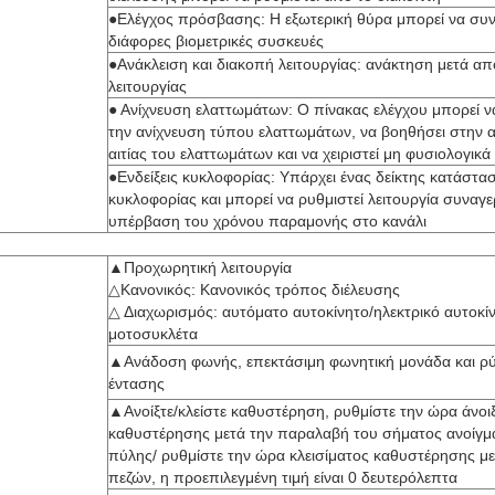
●Ελέγχος πρόσβασης: Η εξωτερική θύρα μπορεί να συν
διάφορες βιομετρικές συσκευές
●Ανάκλειση και διακοπή λειτουργίας: ανάκτηση μετά α
λειτουργίας
● Ανίχνευση ελαττωμάτων: Ο πίνακας ελέγχου μπορεί ν
την ανίχνευση τύπου ελαττωμάτων, να βοηθήσει στην 
αιτίας του ελαττωμάτων και να χειριστεί μη φυσιολογικ
●Ενδείξεις κυκλοφορίας: Υπάρχει ένας δείκτης κατάστα
κυκλοφορίας και μπορεί να ρυθμιστεί λειτουργία συναγε
υπέρβαση του χρόνου παραμονής στο κανάλι
▲Προχωρητική λειτουργία
△Κανονικός: Κανονικός τρόπος διέλευσης
△ Διαχωρισμός: αυτόματο αυτοκίνητο/ηλεκτρικό αυτοκί
μοτοσυκλέτα
▲Ανάδοση φωνής, επεκτάσιμη φωνητική μονάδα και ρύ
έντασης
▲Ανοίξτε/κλείστε καθυστέρηση, ρυθμίστε την ώρα άνοι
καθυστέρησης μετά την παραλαβή του σήματος ανοίγμ
πύλης/ ρυθμίστε την ώρα κλεισίματος καθυστέρησης με
πεζών, η προεπιλεγμένη τιμή είναι 0 δευτερόλεπτα