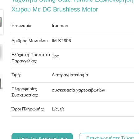
Χώρου Με DC Brushless Motor
Επωνυμία:
Ironman
Αριθμός Μοντέλου:
IM.ST606
Ελάχιστη Ποσότητα
1pc
Παραγγελίας:
Τιμή:
Διαπραγματεύσιμα
Πληροφορίες
συσκευασία χαρτοκιβωτίων
Συσκευασίας:
Όροι Πληρωμής:
L/c, t/t
Επικοινωνήστε Τώρα
Πάρτε Την Καλύτερη Τιμή