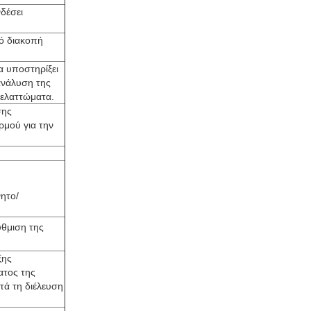
δέσει
πό διακοπή
α υποστηρίξει
ανάλυση της
ά ελαττώματα.
σης
ρμού για την
νητο/
θμιση της
ξης
ατος της
τά τη διέλευση