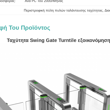
ροσφοράς:
Ανά PC Του 2000/μήνας
Περιστροφική πύλη πυλών ταλάντευσης ταχύτητας
, 
Δια
φή Του Προϊόντος
Ταχύτητα Swing Gate Turntile εξοικονόμησ