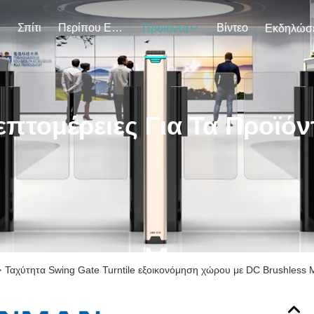
Σπίτι
Περίπου Εμείς
Βίντεο
Προϊόντα
επτομέρειες Για Τα Προϊόν
>
Ταχύτητα Swing Gate Turntile εξοικονόμηση χώρου με DC Brushless 