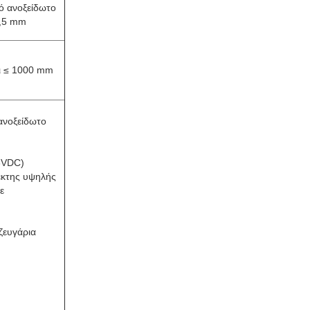
ό ανοξείδωτο
,5 mm
ι ≤ 1000 mm
ανοξείδωτο
6VDC)
έκτης υψηλής
ε
ζευγάρια