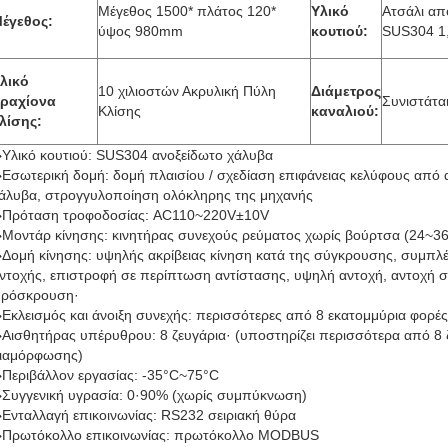
Μέγεθος 1500* πλάτος 120*
Υλικό
Ατσάλι απ
έγεθος:
ύψος 980mm
κουτιού:
SUS304 1
λικό
10 χιλιοστών Ακρυλική Πύλη
Διάμετρος
ραχίονα
Συνιστάτα
Κλίσης
καναλιού:
λίσης:
Υλικό κουτιού: SUS304 ανοξείδωτο χάλυβα
Εσωτερική δομή: δομή πλαισίου / σχεδίαση επιφάνειας κελύφους από 
άλυβα, στρογγυλοποίηση ολόκληρης της μηχανής
Πρόταση τροφοδοσίας: AC110~220V±10V
Μοντάρ κίνησης: κινητήρας συνεχούς ρεύματος χωρίς βούρτσα (24~3
Δομή κίνησης: υψηλής ακρίβειας κίνηση κατά της σύγκρουσης, συμπλ
ντοχής, επιστροφή σε περίπτωση αντίστασης, υψηλή αντοχή, αντοχή σ
ρόσκρουση·
Εκλεισμός και άνοιξη συνεχής: περισσότερες από 8 εκατομμύρια φορές
Αισθητήρας υπέρυθρου: 8 ζευγάρια· (υποστηρίζει περισσότερα από 8 
ιαμόρφωσης)
Περιβάλλον εργασίας: -35°C~75°C
Συγγενική υγρασία: 0·90% (χωρίς συμπύκνωση)
Ενταλλαγή επικοινωνίας: RS232 σειριακή θύρα
Πρωτόκολλο επικοινωνίας: πρωτόκολλο MODBUS