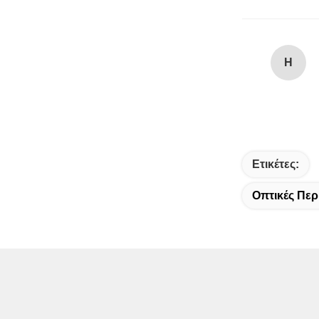
H
Ετικέτες:
Οπτικές Πε