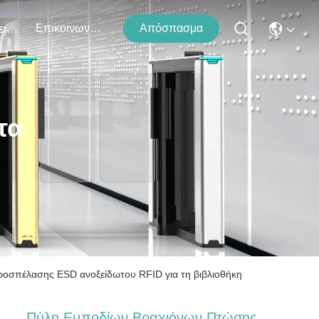
Επικοινωνήστε Μαζί Μας
Απόσπασμα
Εκδηλώσεις
τα
οσπέλασης ESD ανοξείδωτου RFID για τη βιβλιοθήκη
Πύλη Εμποδίων Βραχιόνων Πτώσης