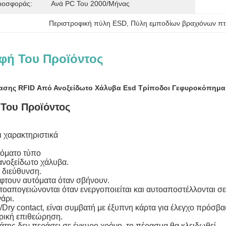
ροσφοράς:
Ανά PC Του 2000/μήνας
Περιστροφική πύλη ESD
, 
Πύλη εμποδίων βραχιόνων πτ
φή Του Προϊόντος
ασης RFID Από Ανοξείδωτο Χάλυβα Esd Τρίποδοι Γεφυροκόπημα 
Του Προϊόντος
ι χαρακτηριστικά
τόματο τύπο
 ανοξείδωτο χάλυβα.
ή διεύθυνση.
έφτουν αυτόματα όταν σβήνουν.
υτοαπογειώνονται όταν ενεργοποιείται και αυτοαποστέλλονται σε
νάρι.
/Dry contact, είναι συμβατή με έξυπνη κάρτα για έλεγχο πρόσβα
ρική επιθεώρηση.
βάτης δεν περάσει σε έγκυρο χρόνο, το πέρασμα θα κλειδωθεί.