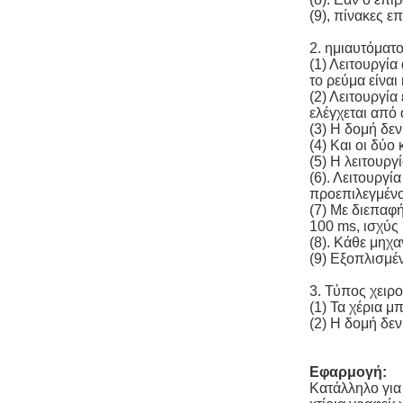
(9), πίνακες ε
2. ημιαυτόματ
(1) Λειτουργί
το ρεύμα είναι 
(2) Λειτουργία
ελέγχεται από 
(3) Η δομή δεν
(4) Και οι δύ
(5) Η λειτουργ
(6). Λειτουργ
προεπιλεγμένο
(7) Με διεπαφ
100 ms, ισχύς
(8). Κάθε μηχα
(9) Εξοπλισμέ
3. Τύπος χειρο
(1) Τα χέρια 
(2) Η δομή δεν
Εφαρμογή:
Κατάλληλο για