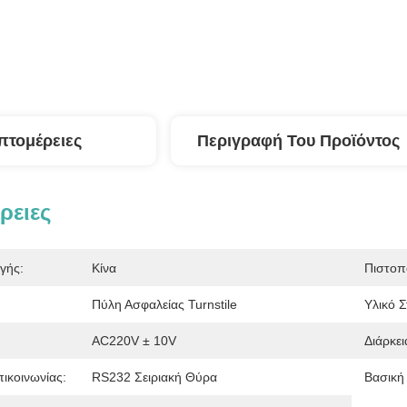
πτομέρειες
Περιγραφή Του Προϊόντος
ρειες
γής:
Κίνα
Πιστοπ
Πύλη Ασφαλείας Turnstile
Υλικό Σ
AC220V ± 10V
Διάρκει
ικοινωνίας:
RS232 Σειριακή Θύρα
Βασική 