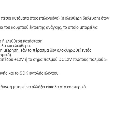
 πέσει αυτόματα (προεπιλεγμένο) (ή ελεύθερη διέλευση) όταν
ημα του κουμπιού έκτακτης ανάγκης, το οποίο μπορεί να
η ή ελεύθερη κατάσταση.
ολα και ελεύθερα.
ρη μέτρηση, εάν το πέρασμα δεν ολοκληρωθεί εντός
σμικό).
 επιπέδου +12V ή το σήμα παλμού DC12V πλάτους παλμού ≥
νής και το SDK εντολής ελέγχου.
ύθυνση μπορεί να αλλάξει εύκολα στο εσωτερικό.