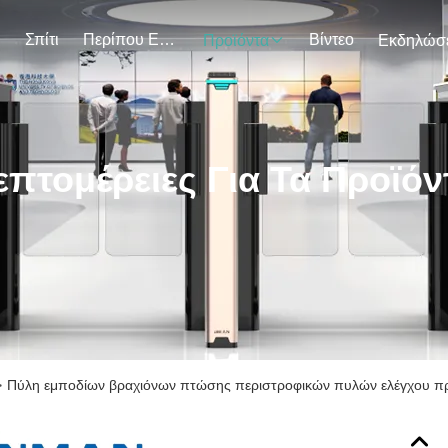
Σπίτι
Περίπου Εμείς
Βίντεο
Προϊόντα
επτομέρειες Για Τα Προϊόν
>
Πύλη εμποδίων βραχιόνων πτώσης περιστροφικών πυλών ελέγχου πρ