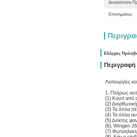
Δυνατότητα Π
Επισημαίνω:
Περιγρα
Ελέγχος Πρόσβ
Περιγραφή 
Λειτουργίες κα
1. Πλήρως αυ
(1) Κουτί από
(2) Διορθωτικ
(3) Τα όπλα π
(4) Τα όπλα α
(5) Δείκτης φα
(6), Wingen 26
(7) Φωτοηλεκτ
(8). Εάν ο επι