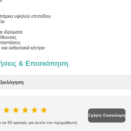
ων
 πάρκα υψηλού επιπέδου
ία
αι ιδρύματα
αίθουσες
αταστάσεις
 και εκθεσιακά κέντρα·
ήσεις & Επισκόπηση
Αξιολόγηση
Γράψτε Επισκόπηση
 σε 50 κριτικές για αυτόν τον προμηθευτή