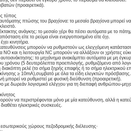
πιβατών (προαιρετικά).
ος τύπος
α αυτόματης πτώσης του βραχίονα: το μεσαίο βραχίονα μπορεί να
κλειστό.
 έκτακτης ανάγκης: το μεσαίο χέρι θα πέσει αυτόματα με το πάτ
απόσταση είτε το ρεύμα είναι ενεργοποιημένο είτε όχι.
 έχει κινητήρα.
ο κατευθύνσεις μπορούν να ρυθμιστούν ως ελεγχόμενη κατάστασ
ία NO και η λειτουργία NC μπορούν να αλλάξουν οι χρήστες εύκ
ία αυτοανάκτησης: το μηχάνημα ανακάμπτει αυτόματα με μη έγκυ
υ χρόνου (5 δευτερόλεπτα προεπιλογής, ρυθμιζόμενο από λογι
ή διακόπτη ρελέ (το σήμα ξηρής επαφής ή το σήμα ηλεκτρικού
 κίνησης ≥ 10mA),συμβατό με όλα τα είδη ελεγκτών πρόσβασης.
νή μπορεί να ρυθμιστεί με φυσική διεύθυνση (προαιρετική).
νο με δωρεάν λογισμικό ελέγχου για τη διεπαφή ανθρώπου-μηχα
κίνητος
μπορούν να περιστρέφονται μόνο με μία κατεύθυνση, αλλά η κατε
 διαθέτει ηλεκτρικές συσκευές.
 εσωτερικούς χώρους πεζοδρομικής διέλευσης·