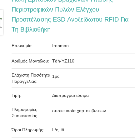
Περιστροφικών Πυλών Ελέγχου
Προσπέλασης ESD Ανοξείδωτου RFID Για
Τη Βιβλιοθήκη
Επωνυμία:
Ironman
Αριθμός Μοντέλου:
Tdh-YZ110
Ελάχιστη Ποσότητα
1pc
Παραγγελίας:
Τιμή:
Διαπραγματεύσιμα
Πληροφορίες
συσκευασία χαρτοκιβωτίων
Συσκευασίας:
Όροι Πληρωμής:
L/c, t/t