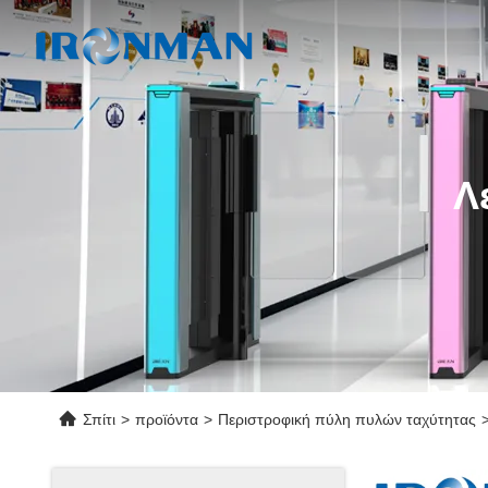
Λ
Σπίτι
>
προϊόντα
>
Περιστροφική πύλη πυλών ταχύτητας