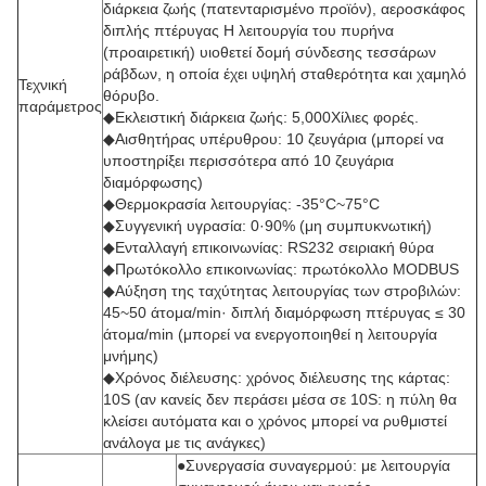
διάρκεια ζωής (πατενταρισμένο προϊόν), αεροσκάφος
διπλής πτέρυγας Η λειτουργία του πυρήνα
(προαιρετική) υιοθετεί δομή σύνδεσης τεσσάρων
ράβδων, η οποία έχει υψηλή σταθερότητα και χαμηλό
Τεχνική
θόρυβο.
παράμετρος
◆Εκλειστική διάρκεια ζωής: 5,000Χίλιες φορές.
◆Αισθητήρας υπέρυθρου: 10 ζευγάρια (μπορεί να
υποστηρίξει περισσότερα από 10 ζευγάρια
διαμόρφωσης)
◆Θερμοκρασία λειτουργίας: -35°C~75°C
◆Συγγενική υγρασία: 0·90% (μη συμπυκνωτική)
◆Ενταλλαγή επικοινωνίας: RS232 σειριακή θύρα
◆Πρωτόκολλο επικοινωνίας: πρωτόκολλο MODBUS
◆Αύξηση της ταχύτητας λειτουργίας των στροβιλών:
45~50 άτομα/min· διπλή διαμόρφωση πτέρυγας ≤ 30
άτομα/min (μπορεί να ενεργοποιηθεί η λειτουργία
μνήμης)
◆Χρόνος διέλευσης: χρόνος διέλευσης της κάρτας:
10S (αν κανείς δεν περάσει μέσα σε 10S: η πύλη θα
κλείσει αυτόματα και ο χρόνος μπορεί να ρυθμιστεί
ανάλογα με τις ανάγκες)
●Συνεργασία συναγερμού: με λειτουργία