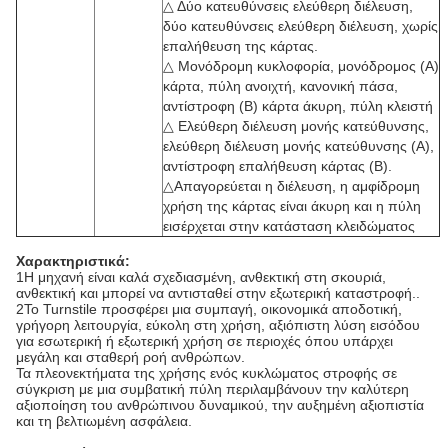
△ Δύο κατευθύνσεις ελεύθερη διέλευση,
δύο κατευθύνσεις ελεύθερη διέλευση, χωρίς
επαλήθευση της κάρτας.
△ Μονόδρομη κυκλοφορία, μονόδρομος (Α)
κάρτα, πύλη ανοιχτή, κανονική πάσα,
αντίστροφη (Β) κάρτα άκυρη, πύλη κλειστή
△ Ελεύθερη διέλευση μονής κατεύθυνσης,
ελεύθερη διέλευση μονής κατεύθυνσης (Α),
αντίστροφη επαλήθευση κάρτας (Β).
△Απαγορεύεται η διέλευση, η αμφίδρομη
χρήση της κάρτας είναι άκυρη και η πύλη
εισέρχεται στην κατάσταση κλειδώματος
Χαρακτηριστικά:
1Η μηχανή είναι καλά σχεδιασμένη, ανθεκτική στη σκουριά,
ανθεκτική και μπορεί να αντισταθεί στην εξωτερική καταστροφή..
2Το Turnstile προσφέρει μια συμπαγή, οικονομικά αποδοτική,
γρήγορη λειτουργία, εύκολη στη χρήση, αξιόπιστη λύση εισόδου
για εσωτερική ή εξωτερική χρήση σε περιοχές όπου υπάρχει
μεγάλη και σταθερή ροή ανθρώπων.
Τα πλεονεκτήματα της χρήσης ενός κυκλώματος στροφής σε
σύγκριση με μια συμβατική πύλη περιλαμβάνουν την καλύτερη
αξιοποίηση του ανθρώπινου δυναμικού, την αυξημένη αξιοπιστία
και τη βελτιωμένη ασφάλεια.