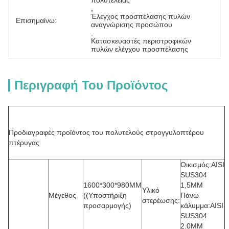
πολυτέλειας
, 
Έλεγχος προσπέλασης πυλών 
Επισημαίνω:
αναγνώρισης προσώπου
, 
Κατασκευαστές περιστροφικών 
πυλών ελέγχου προσπέλασης
Περιγραφή Του Προϊόντος
Προδιαγραφές προϊόντος του πολυτελούς στρογγυλοπτέρου
πτέρυγας
Οικισμός:AISI
SUS304
1600*300*980MM
1,5MM
Υλικό
Μέγεθος
((Υποστήριξη
Πάνω
στερέωσης:
προσαρμογής)
κάλυμμα:AISI
SUS304
2.0MM