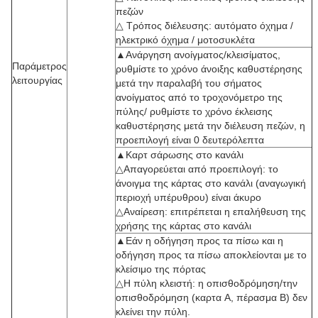
πεζών
△ Τρόπος διέλευσης: αυτόματο όχημα /
ηλεκτρικό όχημα / μοτοσυκλέτα
▲Ανάργηση ανοίγματος/κλεισίματος,
Παράμετρος
ρυθμίστε το χρόνο άνοιξης καθυστέρησης
λειτουργίας
μετά την παραλαβή του σήματος
ανοίγματος από το τροχονόμετρο της
πύλης/ ρυθμίστε το χρόνο έκλεισης
καθυστέρησης μετά την διέλευση πεζών, η
προεπιλογή είναι 0 δευτερόλεπτα
▲Καρτ σάρωσης στο κανάλι
△Απαγορεύεται από προεπιλογή: το
άνοιγμα της κάρτας στο κανάλι (αναγωγική
περιοχή υπέρυθρου) είναι άκυρο
△Αναίρεση: επιτρέπεται η επαλήθευση της
χρήσης της κάρτας στο κανάλι
▲Εάν η οδήγηση προς τα πίσω και η
οδήγηση προς τα πίσω αποκλείονται με το
κλείσιμο της πόρτας
△Η πύλη κλειστή: η οπισθοδρόμηση/την
οπισθοδρόμηση (καρτα A, πέρασμα B) δεν
κλείνει την πύλη.