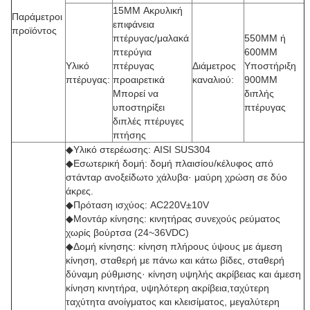
15MM Ακρυλική
Παράμετροι
επιφάνεια
προϊόντος
πτέρυγας/μαλακά
550MM ή
πτερύγια
600MM
Υλικό
πτέρυγας
Διάμετρος
Υποστήριξη
πτέρυγας:
προαιρετικά
καναλιού:
900MM
Μπορεί να
διπλής
υποστηρίξει
πτέρυγας
διπλές πτέρυγες
πτήσης
◆Υλικό στερέωσης: AISI SUS304
◆Εσωτερική δομή: δομή πλαισίου/κέλυφος από
στάνταρ ανοξείδωτο χάλυβα· μαύρη χρώση σε δύο
άκρες.
◆Πρόταση ισχύος: AC220V±10V
◆Μοντάρ κίνησης: κινητήρας συνεχούς ρεύματος
χωρίς βούρτσα (24~36VDC)
◆Δομή κίνησης: κίνηση πλήρους ύψους με άμεση
κίνηση, σταθερή με πάνω και κάτω βίδες, σταθερή
δύναμη ρύθμισης· κίνηση υψηλής ακρίβειας και άμεση
κίνηση κινητήρα, υψηλότερη ακρίβεια,ταχύτερη
ταχύτητα ανοίγματος και κλεισίματος, μεγαλύτερη