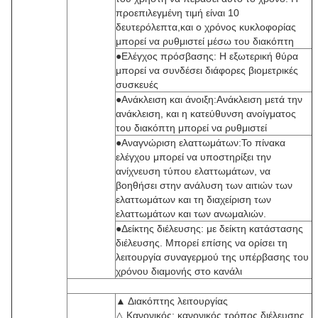
προεπιλεγμένη τιμή είναι 10
δευτερόλεπτα,και ο χρόνος κυκλοφορίας
μπορεί να ρυθμιστεί μέσω του διακόπτη
●Ελέγχος πρόσβασης: Η εξωτερική θύρα
μπορεί να συνδέσει διάφορες βιομετρικές
συσκευές
●Ανάκλειση και άνοιξη:Ανάκλειση μετά την
ανάκλειση, και η κατεύθυνση ανοίγματος
του διακόπτη μπορεί να ρυθμιστεί
●Αναγνώριση ελαττωμάτων:Το πίνακα
ελέγχου μπορεί να υποστηρίξει την
ανίχνευση τύπου ελαττωμάτων, να
βοηθήσει στην ανάλυση των αιτιών των
ελαττωμάτων και τη διαχείριση των
ελαττωμάτων και των ανωμαλιών.
●Δείκτης διέλευσης: με δείκτη κατάστασης
διέλευσης. Μπορεί επίσης να ορίσει τη
λειτουργία συναγερμού της υπέρβασης του
χρόνου διαμονής στο κανάλι
▲ Διακόπτης λειτουργίας
△ Κανονικός: κανονικός τρόπος διέλευσης