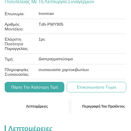
Πολυτέλειας Με Τη Λειτουργία Συναγερμών
Ironman
Επωνυμία:
Αριθμός
Tdh-PWY905
Μοντέλου:
Ελάχιστη
1pc
Ποσότητα
Παραγγελίας:
Διαπραγματεύσιμα
Τιμή:
Πληροφορίες
συσκευασία χαρτοκιβωτίων
Συσκευασίας:
L/c, t/t
Όροι Πληρωμής:
Πάρτε Την Καλύτερη Τιμή
Επικοινωνήστε Τώρα
Λεπτομέρειες
Περιγραφή Του Προϊόντος
Λεπτομέρειες