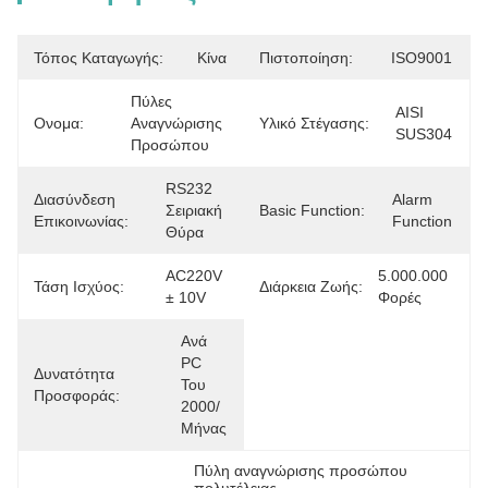
Τόπος Καταγωγής:
Κίνα
Πιστοποίηση:
ISO9001
Πύλες 
AISI 
Ονομα:
Αναγνώρισης 
Υλικό Στέγασης:
SUS304
Προσώπου
RS232 
Διασύνδεση
Alarm 
Σειριακή 
Basic Function:
Επικοινωνίας:
Function
Θύρα
AC220V 
5.000.000 
Τάση Ισχύος:
Διάρκεια Ζωής:
± 10V
Φορές
Ανά 
PC 
Δυνατότητα
Του 
Προσφοράς:
2000/
Μήνας
Πύλη αναγνώρισης προσώπου 