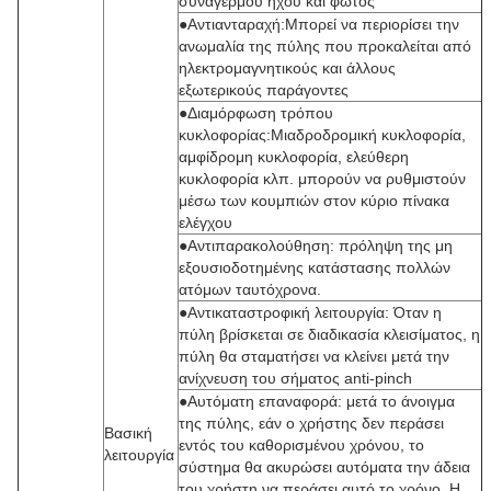
συναγερμού ήχου και φωτός
●Αντιανταραχή:Μπορεί να περιορίσει την
ανωμαλία της πύλης που προκαλείται από
ηλεκτρομαγνητικούς και άλλους
εξωτερικούς παράγοντες
●Διαμόρφωση τρόπου
κυκλοφορίας:Μιαδροδρομική κυκλοφορία,
αμφίδρομη κυκλοφορία, ελεύθερη
κυκλοφορία κλπ. μπορούν να ρυθμιστούν
μέσω των κουμπιών στον κύριο πίνακα
ελέγχου
●Αντιπαρακολούθηση: πρόληψη της μη
εξουσιοδοτημένης κατάστασης πολλών
ατόμων ταυτόχρονα.
●Αντικαταστροφική λειτουργία: Όταν η
πύλη βρίσκεται σε διαδικασία κλεισίματος, η
πύλη θα σταματήσει να κλείνει μετά την
ανίχνευση του σήματος anti-pinch
●Αυτόματη επαναφορά: μετά το άνοιγμα
της πύλης, εάν ο χρήστης δεν περάσει
Βασική
εντός του καθορισμένου χρόνου, το
λειτουργία
σύστημα θα ακυρώσει αυτόματα την άδεια
του χρήστη να περάσει αυτό το χρόνο. Η