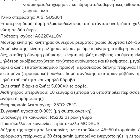
νοσοκομεία/επιχειρήσεις και ιδρύματα/κυβερνητικές αίθουσ
χώρους, κλπ.
Υλικό στερέωσης: AISI SUS304
Εσωτερική δομή: δομή πλαισίου/κέλυφος από στάνταρ ανοξείδωτο χά
ρώση σε δύο άκρες.
Πρόταση ισχύος: AC220V±10V
Μοντάρ κίνησης: κινητήρας συνεχούς ρεύματος χωρίς βούρτσα (24~3
Δομή κίνησης: κίνηση πλήρους ύψους με άμεση κίνηση, σταθερή με π
ίδες, σταθερή δύναμη ρύθμισης· κίνηση υψηλής ακρίβειας και άμεση κί
ψηλότερη ακρίβεια,ταχύτερη ταχύτητα ανοίγματος και κλεισίματος, μεγ
ιάρκεια ζωής (πατενταρισμένο προϊόν), αεροσκάφος διπλής πτέρυγας Η
ου πυρήνα (προαιρετική) υιοθετεί δομή σύνδεσης τεσσάρων ράβδων, η 
ψηλή σταθερότητα και χαμηλό θόρυβο.
Εκλειστική διάρκεια ζωής: 5,000Χίλιες φορές.
Αισθητήρας υπέρυθρου: 10 ζευγάρια (μπορεί να υποστηρίξει περισσό
ευγάρια διαμόρφωσης)
Θερμοκρασία λειτουργίας: -35°C~75°C
Συγγενική υγρασία: 0·90% (μη συμπυκνωτική)
Ενταλλαγή επικοινωνίας: RS232 σειριακή θύρα
Πρωτόκολλο επικοινωνίας: πρωτόκολλο MODBUS
Αύξηση της ταχύτητας λειτουργίας των στροβιλών: 45~50 άτομα/min· 
ιαμόρφωση πτέρυγας ≤ 30 άτομα/min (μπορεί να ενεργοποιηθεί η λειτο