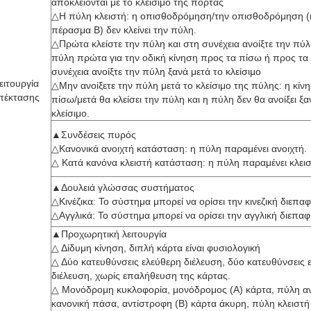
αποκλείονται με το κλείσιμο της πόρτας
△Η πύλη κλειστή: η οπισθοδρόμηση/την οπισθοδρόμηση (
πέρασμα B) δεν κλείνει την πύλη.
△Πρώτα κλείστε την πύλη και στη συνέχεια ανοίξτε την πύλη
πύλη πρώτα για την οδική κίνηση προς τα πίσω ή προς τα
συνέχεια ανοίξτε την πύλη ξανά μετά το κλείσιμο
ειτουργία
△Μην ανοίξετε την πύλη μετά το κλείσιμο της πύλης: η κίν
πέκτασης
πίσω/μετά θα κλείσει την πύλη και η πύλη δεν θα ανοίξει ξα
κλείσιμο.
▲Συνδέσεις πυρός
△Κανονικά ανοιχτή κατάσταση: η πύλη παραμένει ανοιχτή.
△ Κατά κανόνα κλειστή κατάσταση: η πύλη παραμένει κλει
▲Δουλειά γλώσσας συστήματος
△Κινέζικα: Το σύστημα μπορεί να ορίσει την κινεζική διεπα
△Αγγλικά: Το σύστημα μπορεί να ορίσει την αγγλική διεπα
▲Προχωρητική λειτουργία
△ Δίδυμη κίνηση, διπλή κάρτα είναι φυσιολογική
△ Δύο κατευθύνσεις ελεύθερη διέλευση, δύο κατευθύνσεις 
διέλευση, χωρίς επαλήθευση της κάρτας.
△ Μονόδρομη κυκλοφορία, μονόδρομος (Α) κάρτα, πύλη αν
κανονική πάσα, αντίστροφη (Β) κάρτα άκυρη, πύλη κλειστή