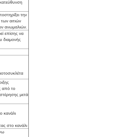
η κατεύθυνση
οστηρίξει την
των αιτιών
των ανωμαλιών.
εί επίσης να
υ διαμονής
 μοτοσυκλέτα
οιξης
ς από το
υστέρησης μετά
ο κανάλι
τας στο κανάλι
σω