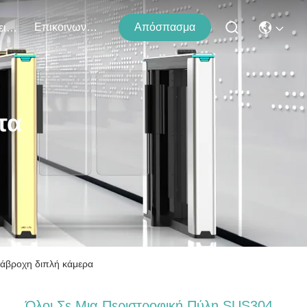
Επικοινωνήστε Μαζί Μας
Απόσπασμα
Εκδηλώσεις
τα
ιάβροχη διπλή κάμερα
Όλοι Σε Μια Περιστροφική Πύλη SUS304