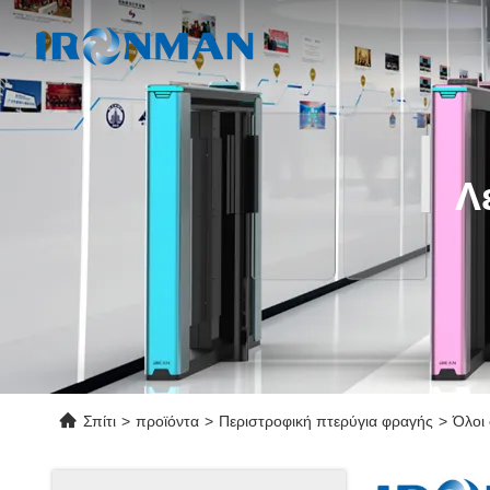
Λ
Σπίτι
>
προϊόντα
>
Περιστροφική πτερύγια φραγής
>
Όλοι