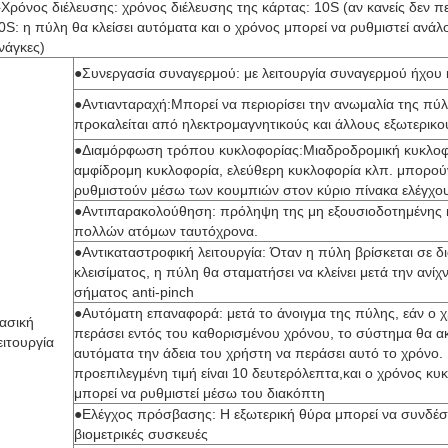
Χρόνος διέλευσης: χρόνος διέλευσης της κάρτας: 10S (αν κανείς δεν π
0S: η πύλη θα κλείσει αυτόματα και ο χρόνος μπορεί να ρυθμιστεί ανάλο
νάγκες)
●Συνεργασία συναγερμού: με λειτουργία συναγερμού ήχου 
●Αντιανταραχή:Μπορεί να περιορίσει την ανωμαλία της πύ
προκαλείται από ηλεκτρομαγνητικούς και άλλους εξωτερικ
●Διαμόρφωση τρόπου κυκλοφορίας:Μιαδροδρομική κυκλοφ
αμφίδρομη κυκλοφορία, ελεύθερη κυκλοφορία κλπ. μπορού
ρυθμιστούν μέσω των κουμπιών στον κύριο πίνακα ελέγχο
●Αντιπαρακολούθηση: πρόληψη της μη εξουσιοδοτημένης
πολλών ατόμων ταυτόχρονα.
●Αντικαταστροφική λειτουργία: Όταν η πύλη βρίσκεται σε δ
κλεισίματος, η πύλη θα σταματήσει να κλείνει μετά την ανίχ
σήματος anti-pinch
●Αυτόματη επαναφορά: μετά το άνοιγμα της πύλης, εάν ο 
ασική
περάσει εντός του καθορισμένου χρόνου, το σύστημα θα α
ειτουργία
αυτόματα την άδεια του χρήστη να περάσει αυτό το χρόνο.
προεπιλεγμένη τιμή είναι 10 δευτερόλεπτα,και ο χρόνος κυ
μπορεί να ρυθμιστεί μέσω του διακόπτη
●Ελέγχος πρόσβασης: Η εξωτερική θύρα μπορεί να συνδέσ
βιομετρικές συσκευές