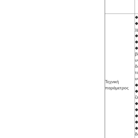
◆
◆
χ
◆
◆
◆
β
υ
δ
τ
υ
Τεχνική
◆
παράμετρος
◆
ζ
◆
◆
◆
◆
◆
δ