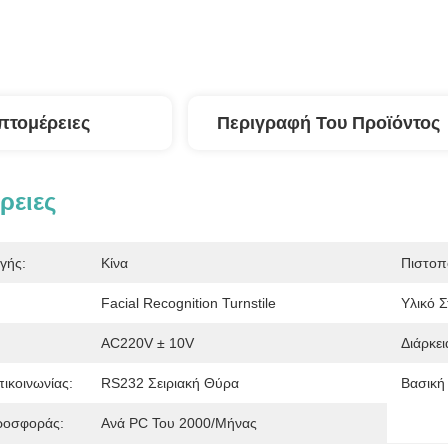
πτομέρειες
Περιγραφή Του Προϊόντος
ρειες
γής:
Κίνα
Πιστοπ
Facial Recognition Turnstile
Υλικό Σ
AC220V ± 10V
Διάρκει
ικοινωνίας:
RS232 Σειριακή Θύρα
Βασική 
ροσφοράς:
Ανά PC Του 2000/μήνας