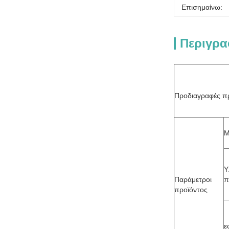
Επισημαίνω:
Περιγρα
Προδιαγραφές π
Μ
Υ
Παράμετροι
π
προϊόντος
ε