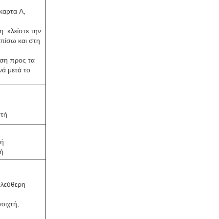
καρτα A,
: κλείστε την
 πίσω και στη
ηση προς τα
νά μετά το
στή
φή
φή
ελεύθερη
οιχτή,