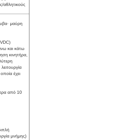
ες/αθλητικούς
λυβα· μαύρη
6VDC)
άνω και κάτω
νηση κινητήρα,
αλύτερη
 λειτουργία
οποία έχει
τερα από 10
διπλή
υργία μνήμης)