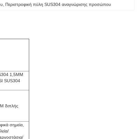
ου
, 
Περιστροφική πύλη SUS304 αναγνώρισης προσώπου
US304 1,5MM
SI SUS304
M διπλής
φικά σημεία,
λεία/
/εργοστάσια/