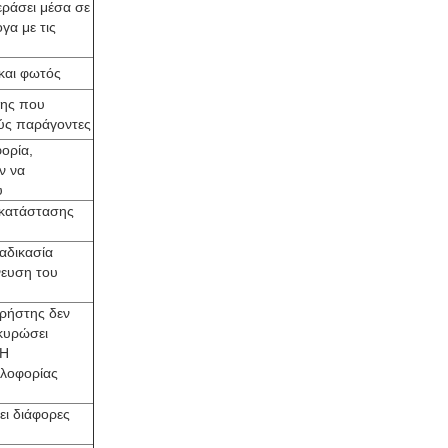
εράσει μέσα σε
γα με τις
και φωτός
λης που
ούς παράγοντες
ορία,
ν να
υ
 κατάστασης
ιαδικασία
νευση του
χρήστης δεν
κυρώσει
 Η
κλοφορίας
ει διάφορες