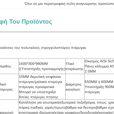
Όλοι σε μια περιστροφική πύλη αναγνώρισης προσώπ
φή Του Προϊόντος
ροϊόντος του πολυτελούς στρογγυλοπτέρου πτέρυγας
Οικισμός:AISI S
1600*300*980MM
Υλικό
έγεθος
Πάνω κάλυμμα:AI
((Υποστήριξη προσαρμογής)
στερέωσης:
2.0MM
15MM Ακρυλική επιφάνεια
πτέρυγας/μαλακά πτερύγια
550MM ή 600MM
λικό
Διάμετρος
πτέρυγας προαιρετικά
Υποστήριξη 900M
τέρυγας:
καναλιού:
Μπορεί να υποστηρίξει
πτέρυγας
διπλές πτέρυγες πτήσης
Κατάλληλο για εσωτερικά/εξωτερικά πεζοδρόμια, όπως: γρα
πάρκα,παιδικές χαρές/πρωτοβάθμια και δευτεροβάθμια σχο
φαρμογή:
επιστημιακά ιδρύματα/κτίρια γραφείων/ξενοδοχεία/κατοικίες