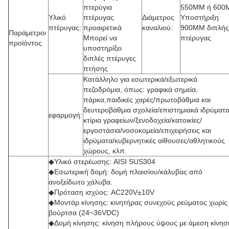
πτερύγια
550MM ή 600
Υλικό
πτέρυγας
Διάμετρος
Υποστήριξη
πτέρυγας:
προαιρετικά
καναλιού:
900MM διπλής
Παράμετροι
Μπορεί να
πτέρυγας
προϊόντος
υποστηρίξει
διπλές πτέρυγες
πτήσης
Κατάλληλο για εσωτερικά/εξωτερικά
πεζοδρόμια, όπως: γραφικά σημεία,
πάρκα,παιδικές χαρές/πρωτοβάθμια και
δευτεροβάθμια σχολεία/επιστημιακά ιδρύματα
εφαρμογή:
κτίρια γραφείων/ξενοδοχεία/κατοικίες/
εργοστάσια/νοσοκομεία/επιχειρήσεις και
ιδρύματα/κυβερνητικές αίθουσες/αθλητικούς
χώρους, κλπ.
◆Υλικό στερέωσης: AISI SUS304
◆Εσωτερική δομή: δομή πλαισίου/κάλυβας από
ανοξείδωτο χάλυβα.
◆Πρόταση ισχύος: AC220V±10V
◆Μοντάρ κίνησης: κινητήρας συνεχούς ρεύματος χωρίς
βούρτσα (24~36VDC)
◆Δομή κίνησης: κίνηση πλήρους ύψους με άμεση κίνησ