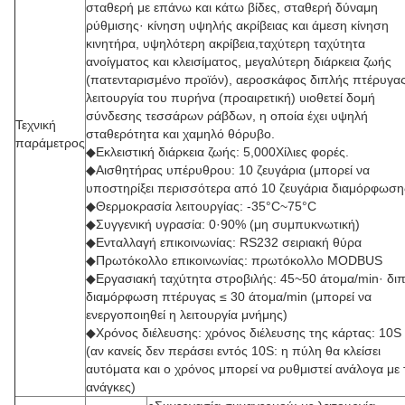
σταθερή με επάνω και κάτω βίδες, σταθερή δύναμη
ρύθμισης· κίνηση υψηλής ακρίβειας και άμεση κίνηση
κινητήρα, υψηλότερη ακρίβεια,ταχύτερη ταχύτητα
ανοίγματος και κλεισίματος, μεγαλύτερη διάρκεια ζωής
(πατενταρισμένο προϊόν), αεροσκάφος διπλής πτέρυγα
λειτουργία του πυρήνα (προαιρετική) υιοθετεί δομή
σύνδεσης τεσσάρων ράβδων, η οποία έχει υψηλή
Τεχνική
σταθερότητα και χαμηλό θόρυβο.
παράμετρος
◆Εκλειστική διάρκεια ζωής: 5,000Χίλιες φορές.
◆Αισθητήρας υπέρυθρου: 10 ζευγάρια (μπορεί να
υποστηρίξει περισσότερα από 10 ζευγάρια διαμόρφωση
◆Θερμοκρασία λειτουργίας: -35°C~75°C
◆Συγγενική υγρασία: 0·90% (μη συμπυκνωτική)
◆Ενταλλαγή επικοινωνίας: RS232 σειριακή θύρα
◆Πρωτόκολλο επικοινωνίας: πρωτόκολλο MODBUS
◆Εργασιακή ταχύτητα στροβιλής: 45~50 άτομα/min· δι
διαμόρφωση πτέρυγας ≤ 30 άτομα/min (μπορεί να
ενεργοποιηθεί η λειτουργία μνήμης)
◆Χρόνος διέλευσης: χρόνος διέλευσης της κάρτας: 10S
(αν κανείς δεν περάσει εντός 10S: η πύλη θα κλείσει
αυτόματα και ο χρόνος μπορεί να ρυθμιστεί ανάλογα με 
ανάγκες)