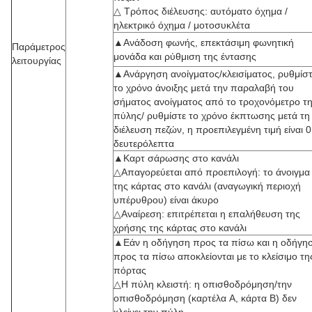
△ Τρόπος διέλευσης: αυτόματο όχημα /
ηλεκτρικό όχημα / μοτοσυκλέτα
▲Ανάδοση φωνής, επεκτάσιμη φωνητική
Παράμετρος
μονάδα και ρύθμιση της έντασης
λειτουργίας
▲Ανάργηση ανοίγματος/κλεισίματος, ρυθμίσ
το χρόνο άνοιξης μετά την παραλαβή του
σήματος ανοίγματος από το τροχονόμετρο τ
πύλης/ ρυθμίστε το χρόνο έκπτωσης μετά τη
διέλευση πεζών, η προεπιλεγμένη τιμή είναι 0
δευτερόλεπτα
▲Καρτ σάρωσης στο κανάλι
△Απαγορεύεται από προεπιλογή: το άνοιγμα
της κάρτας στο κανάλι (αναγωγική περιοχή
υπέρυθρου) είναι άκυρο
△Αναίρεση: επιτρέπεται η επαλήθευση της
χρήσης της κάρτας στο κανάλι
▲Εάν η οδήγηση προς τα πίσω και η οδήγη
προς τα πίσω αποκλείονται με το κλείσιμο τη
πόρτας
△Η πύλη κλειστή: η οπισθοδρόμηση/την
οπισθοδρόμηση (καρτέλα A, κάρτα B) δεν