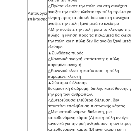
κλείνει την πύλη
△Πρώτα κλείστε την πύλη και στη συνέχεια
ανοίξτε την πύλη: κλείστε την πύλη πρώτα γι
Λειτουργία
κίνηση προς τα πίσω/πίσω και στη συνέχεια
επέκτασης
ανοίξτε την πύλη ξανά μετά το κλείσιμο
△Μην ανοίξετε την πύλη μετά το κλείσιμο της
πύλης: η κίνηση προς τα πίσω/μετά θα κλείσε
την πύλη και η πύλη δεν θα ανοίξει ξανά μετά
κλείσιμο.
▲Συνδέσεις πυρός
△Κανονικά ανοιχτή κατάσταση: η πύλη
παραμένει ανοιχτή.
△Κανονικά κλειστή κατάσταση: η πύλη
παραμένει κλειστή
▲Σύστημα διέλευσης
Δοκιμαστική διαδρομή, διπλής κατεύθυνσης γ
την ροή των ανθρώπων.
△Δυτερεύουσα ελεύθερη διέλευση, δεν
απαιτείται επαλήθευση πιστωτικής κάρτας.
△Μια κατευθυνόμενη διέλευση, μία
κατευθυνόμενη κάρτα (Α) και η πύλη ανοίγει
κανονικά για την ροή ανθρώπων· η αντίστρο
κατευθυνόμενη κάρτα (Β) είναι άκυρη και η