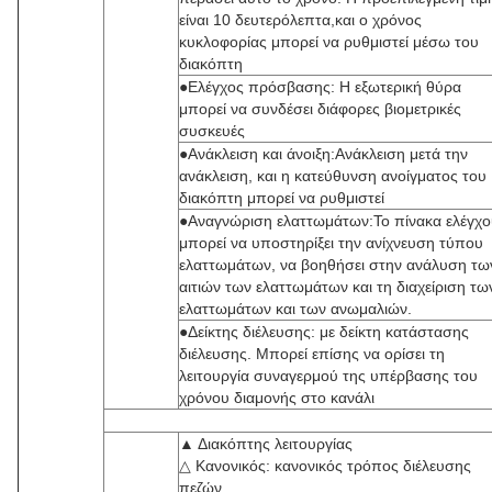
είναι 10 δευτερόλεπτα,και ο χρόνος
κυκλοφορίας μπορεί να ρυθμιστεί μέσω του
διακόπτη
●Ελέγχος πρόσβασης: Η εξωτερική θύρα
μπορεί να συνδέσει διάφορες βιομετρικές
συσκευές
●Ανάκλειση και άνοιξη:Ανάκλειση μετά την
ανάκλειση, και η κατεύθυνση ανοίγματος του
διακόπτη μπορεί να ρυθμιστεί
●Αναγνώριση ελαττωμάτων:Το πίνακα ελέγχο
μπορεί να υποστηρίξει την ανίχνευση τύπου
ελαττωμάτων, να βοηθήσει στην ανάλυση τω
αιτιών των ελαττωμάτων και τη διαχείριση τω
ελαττωμάτων και των ανωμαλιών.
●Δείκτης διέλευσης: με δείκτη κατάστασης
διέλευσης. Μπορεί επίσης να ορίσει τη
λειτουργία συναγερμού της υπέρβασης του
χρόνου διαμονής στο κανάλι
▲ Διακόπτης λειτουργίας
△ Κανονικός: κανονικός τρόπος διέλευσης
πεζών