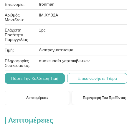
Ironman
Επωνυμία:
Αριθμός
IM.XY.02A
Μοντέλου:
Ελάχιστη
1pc
Ποσότητα
Παραγγελίας:
Διαπραγματεύσιμα
Τιμή:
Πληροφορίες
συσκευασία χαρτοκιβωτίων
Συσκευασίας:
L/c, t/t
Όροι Πληρωμής:
Πάρτε Την Καλύτερη Τιμή
Επικοινωνήστε Τώρα
Λεπτομέρειες
Περιγραφή Του Προϊόντος
Λεπτομέρειες