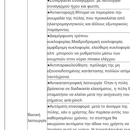
●Συνεργασία συναγερμού: με λειτουργία
συναγερμού ήχου και φωτός
●Αντιανταραχή:Μπορεί να περιορίσει την
ανωμαλία της πύλης που προκαλείται από
ηλεκτρομαγνητικούς και άλλους εξωτερικούς
παράγοντες
●Διαμόρφωση τρόπου
κυκλοφορίας:Μιαδροδρομική κυκλοφορία,
αμφίδρομη κυκλοφορία, ελεύθερη κυκλοφορί
κλπ. μπορούν να ρυθμιστούν μέσω των
κουμπιών στον κύριο πίνακα ελέγχου
●Αντιπαρακολούθηση: πρόληψη της μη
εξουσιοδοτημένης κατάστασης πολλών ατό
ταυτόχρονα.
●Αντικαταστροφική λειτουργία: Όταν η πύλη
βρίσκεται σε διαδικασία κλεισίματος, η πύλη 
σταματήσει να κλείνει μετά την ανίχνευση του
σήματος anti-pinch
●Αυτόματη επαναφορά: μετά το άνοιγμα της
πύλης, εάν ο χρήστης δεν περάσει εντός του
Βασική
καθορισμένου χρόνου, το σύστημα θα
λειτουργία
ακυρώσει αυτόματα την άδεια του χρήστη να
περάσει αυτό το χρόνο. Η προεπιλεγμένη τιμ