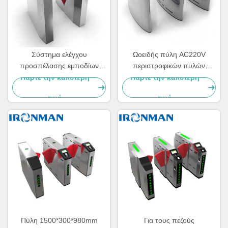
Σύστημα ελέγχου
Ωοειδής πύλη AC220V
προσπέλασης εμποδίων
περιστροφικών πυλών
χτυπημάτων περιστροφικών
εμποδίων χτυπημάτων
Πάρτε την καλύτερη
Πάρτε την καλύτερη
πυλών πυλών φτερών τόξων
φτερών με τη ΣΥΝΕΧΉ
τιμή
τιμή
λοξοτμήσεων
αβούρτσιστη μηχανή
Πύλη 1500*300*980mm
Για τους πεζούς