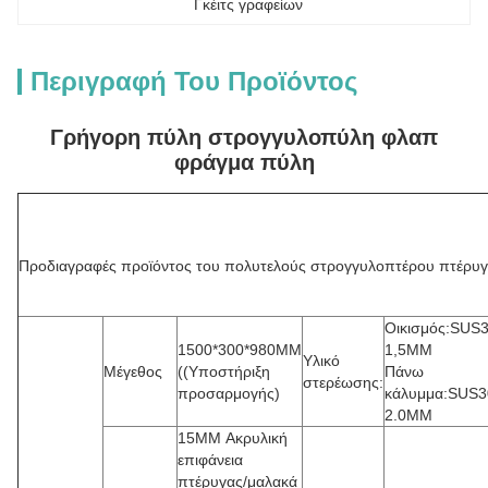
Γκέιτς γραφείων
Περιγραφή Του Προϊόντος
Γρήγορη πύλη στρογγυλοπύλη φλαπ
φράγμα πύλη
Προδιαγραφές προϊόντος του πολυτελούς στρογγυλοπτέρου πτέρυ
Οικισμός:SUS
1500*300*980MM
1,5MM
Υλικό
Μέγεθος
((Υποστήριξη
Πάνω
στερέωσης:
προσαρμογής)
κάλυμμα:SUS3
2.0MM
15MM Ακρυλική
επιφάνεια
πτέρυγας/μαλακά