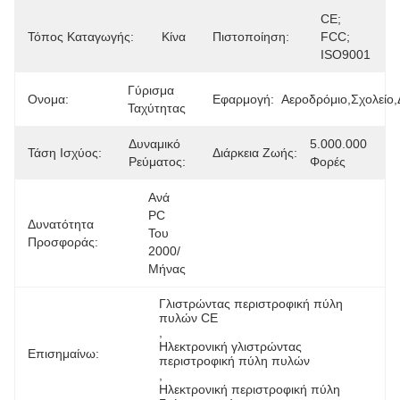
CE; 
Τόπος Καταγωγής:
Κίνα
Πιστοποίηση:
FCC; 
ISO9001
Γύρισμα 
Ονομα:
Εφαρμογή:
Αεροδρόμιο,σχολείο,
Ταχύτητας
Δυναμικό 
5.000.000 
Τάση Ισχύος:
Διάρκεια Ζωής:
Ρεύματος:
Φορές
Ανά 
PC 
Δυνατότητα
Του 
Προσφοράς:
2000/
Μήνας
Γλιστρώντας περιστροφική πύλη 
πυλών CE
, 
Ηλεκτρονική γλιστρώντας 
Επισημαίνω:
περιστροφική πύλη πυλών
, 
Ηλεκτρονική περιστροφική πύλη 