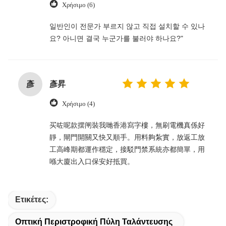
Χρήσιμο (6)
일반인이 전문가 부르지 않고 직접 설치할 수 있나
요? 아니면 결국 누군가를 불러야 하나요?"
彥
彥昇
Χρήσιμο (4)
买咗呢款摆闸裝我哋香港寫字樓，無刷電機真係好
靜，閘門開關又快又順手。用料夠紮實，放返工放
工高峰期都運作穩定，接駁門禁系統亦都簡單，用
喺大廈出入口保安好抵買。
Ετικέτες:
Οπτική Περιστροφική Πύλη Ταλάντευσης