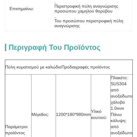
, 
Περιστροφική πύλη αναγνώρισης 
Επισημαίνω:
προσώπου χαμηλού θορύβου
, 
Του προσώπου περιστροφική πύλη 
αναγνώρισης
Περιγραφή Του Προϊόντος
Πύλη κυματισμού με καλώδιο
Προδιαγραφές προϊόντος
Πλακέτο:
SUS304
από
ανοξείδωτο
χάλυβα
1.0mm
Υλικό
Μέγεθος:
1200*180*980mm
Πάνω
κουτιού:
κάλυψη:
Παράμετροι
από
προϊόντος
ανοξείδωτο