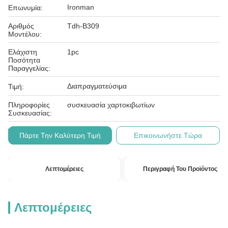
Ironman
Επωνυμία:
Αριθμός
Tdh-B309
Μοντέλου:
Ελάχιστη
1pc
Ποσότητα
Παραγγελίας:
Διαπραγματεύσιμα
Τιμή:
Πληροφορίες
συσκευασία χαρτοκιβωτίων
Συσκευασίας:
L/c, t/t
Όροι Πληρωμής:
Πάρτε Την Καλύτερη Τιμή
Επικοινωνήστε Τώρα
Λεπτομέρειες
Περιγραφή Του Προϊόντος
Λεπτομέρειες