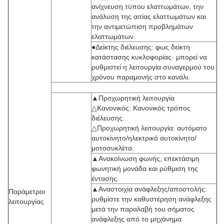
ανίχνευση τύπου ελαττωμάτων, την
ανάλυση της αιτίας ελαττωμάτων και
την αντιμετώπιση προβλημάτων
ελαττωμάτων.
●Δείκτης διέλευσης: φως δείκτη
κατάστασης κυκλοφορίας· μπορεί να
ρυθμιστεί η λειτουργία συναγερμού του
χρόνου παραμονής στο κανάλι.
▲Προχωρητική λειτουργία
△Κανονικός: Κανονικός τρόπος
διέλευσης.
△Προχωρητική λειτουργία: αυτόματο
αυτοκίνητο/ηλεκτρικό αυτοκίνητο/
μοτοσυκλέτα.
▲Ανακοίνωση φωνής, επεκτάσιμη
φωνητική μονάδα και ρύθμιση της
έντασης.
▲Αναστοιχία ανάφλεξης/αποστολής:
Παράμετροι
ρυθμίστε την καθυστέρηση ανάφλεξης
λειτουργίας
μετά την παραλαβή του σήματος
ανάφλεξης από το μηχάνημα