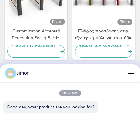
Βίντεο
Βίντεο
Customization Accepted
Ελέγχος πρόσβασης στην
Pedestrian Swing Barrier
εξωτερική πύλη για το στάδιο
Turnstile Of Face
Πάρτε την καλύτερη
Πάρτε την καλύτερη
Recognition
τιμή
τιμή
simon
Γρήγορη επικοινωνία
8:57 AM
Διεύθυνση
Good day, what product are you looking for?
Νο 11, βιομηχανικός δρόμος Lingwu, οδός Guanlan, περιοχή
Longhua, Shenzhen
Τηλεφώνημα
86-13242038857