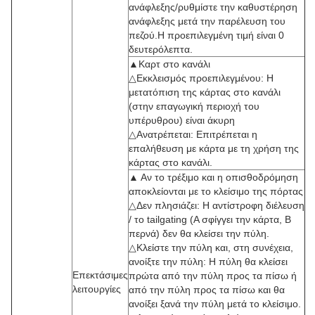
ανάφλεξης/ρυθμίστε την καθυστέρηση
ανάφλεξης μετά την παρέλευση του
πεζού.Η προεπιλεγμένη τιμή είναι 0
δευτερόλεπτα.
▲Καρτ στο κανάλι
△Εκκλεισμός προεπιλεγμένου: Η
μετατόπιση της κάρτας στο κανάλι
(στην επαγωγική περιοχή του
υπέρυθρου) είναι άκυρη
△Ανατρέπεται: Επιτρέπεται η
επαλήθευση με κάρτα με τη χρήση της
κάρτας στο κανάλι.
▲ Αν το τρέξιμο και η οπισθοδρόμηση
αποκλείονται με το κλείσιμο της πόρτας
△Δεν πλησιάζει: Η αντίστροφη διέλευση
/ το tailgating (A σφίγγει την κάρτα, B
περνά) δεν θα κλείσει την πύλη.
△Κλείστε την πύλη και, στη συνέχεια,
ανοίξτε την πύλη: Η πύλη θα κλείσει
Επεκτάσιμες
πρώτα από την πύλη προς τα πίσω ή
λειτουργίες
από την πύλη προς τα πίσω και θα
ανοίξει ξανά την πύλη μετά το κλείσιμο.