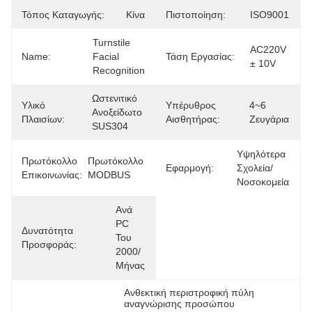
Τόπος Καταγωγής:
Κίνα
Πιστοποίηση:
ISO9001
Turnstile 
AC220V 
Name:
Facial 
Τάση Εργασίας:
± 10V
Recognition
Ωστενιτικό 
Υλικό
Υπέρυθρος
4~6 
Ανοξείδωτο 
Πλαισίων:
Αισθητήρας:
Ζευγάρια
SUS304
Υψηλότερα 
Πρωτόκολλο
Πρωτόκολλο 
Εφαρμογή:
Σχολεία/
Επικοινωνίας:
MODBUS
Νοσοκομεία
Ανά 
PC 
Δυνατότητα
Του 
Προσφοράς:
2000/
Μήνας
Ανθεκτική περιστροφική πύλη 
αναγνώρισης προσώπου