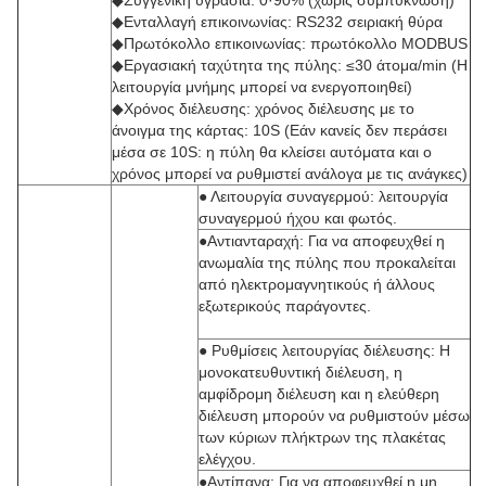
◆Συγγενική υγρασία: 0·90% (χωρίς συμπύκνωση)
◆Ενταλλαγή επικοινωνίας: RS232 σειριακή θύρα
◆Πρωτόκολλο επικοινωνίας: πρωτόκολλο MODBUS
◆Εργασιακή ταχύτητα της πύλης: ≤30 άτομα/min (Η
λειτουργία μνήμης μπορεί να ενεργοποιηθεί)
◆Χρόνος διέλευσης: χρόνος διέλευσης με το
άνοιγμα της κάρτας: 10S (Εάν κανείς δεν περάσει
μέσα σε 10S: η πύλη θα κλείσει αυτόματα και ο
χρόνος μπορεί να ρυθμιστεί ανάλογα με τις ανάγκες)
● Λειτουργία συναγερμού: λειτουργία
συναγερμού ήχου και φωτός.
●Αντιανταραχή: Για να αποφευχθεί η
ανωμαλία της πύλης που προκαλείται
από ηλεκτρομαγνητικούς ή άλλους
εξωτερικούς παράγοντες.
● Ρυθμίσεις λειτουργίας διέλευσης: Η
μονοκατευθυντική διέλευση, η
αμφίδρομη διέλευση και η ελεύθερη
διέλευση μπορούν να ρυθμιστούν μέσω
των κύριων πλήκτρων της πλακέτας
ελέγχου.
●Αντίπανα: Για να αποφευχθεί η μη