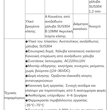
χάλυβα
SUS304
1,2 mm
Α:Κουκέτος από
Υλικό
ανοξείδωτο
Διάμετρος
βραχίονα
χάλυβα SUS304
Ανοιχτό
καναλιού:
κλίσης:
B:10MM Ακρυλική
πόρτα κλίσης
◆Υλικό του πλαισίου: Αυστενίτικος ανοξείδωτος
χάλυβας SUS304
◆Εσωτερική δομή: Χάλυβα κατασκευή σκελετού/
Κανονική στερέωση από ανοξείδωτο χάλυβα
◆Συστάσεις λειτουργίας: AC220V±10V
◆Μοντέρ οδήγησης: κινητήρας συνεχούς ρεύματος
χωρίς βούρτσα ((24~36VDC)
◆Δομή κίνησης: Οριζόντια ελικοειδή κίνηση
αντισυγκρούσεων
◆Κανονική ζωή εργασίας: Συνεχή ανοίξιμα και
κλείσιμο για περισσότερες από 5 εκατομμύρια φορές
Τεχνικές
◆Αισθητήρας υπέρυθρου: 4~6 ζευγάρια
παραμέτρους
◆Θερμοκρασία περιβάλλοντος εργασίας:
-35°C~75°C