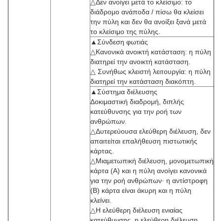
△Δεν ανοίγει μετά το κλείσιμο: το
διάδρομο ανάποδα / πίσω θα κλείσει
την πύλη και δεν θα ανοίξει ξανά μετά
το κλείσιμο της πύλης.
▲Σύνδεση φωτιάς
△Κανονικά ανοικτή κατάσταση: η πύλη
διατηρεί την ανοικτή κατάσταση.
△ Συνήθως κλειστή λειτουργία: η πύλη
διατηρεί την κατάσταση διακόπτη.
▲Σύστημα διέλευσης
Δοκιμαστική διαδρομή, διπλής
κατεύθυνσης για την ροή των
ανθρώπων.
△Δυτερεύουσα ελεύθερη διέλευση, δεν
απαιτείται επαλήθευση πιστωτικής
κάρτας.
△Μιαμετωπική διέλευση, μονομετωπική
κάρτα (Α) και η πύλη ανοίγει κανονικά
για την ροή ανθρώπων· η αντίστροφη
(Β) κάρτα είναι άκυρη και η πύλη
κλείνει.
△Η ελεύθερη διέλευση ενιαίας
κατεύθυνσης, η ελεύθερη διέλευση