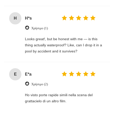
H
H*s
Χρήσιμο (1)
Looks great!, but be honest with me — is this
thing actually waterproof? Like, can I drop it in a
pool by accident and it survives?
E
E*a
Χρήσιμο (2)
Ho visto porte rapide simili nella scena del
grattacielo di un altro film.