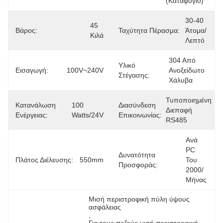
(καταφύγιο)
30-40 
45 
Βάρος:
Ταχύτητα Πέρασμα:
Άτομα/
Κιλά
Λεπτό
304 Από 
Υλικό
Εισαγωγή:
100V~240V
Ανοξείδωτο 
Στέγασης:
Χάλυβα
Τυποποιημένη 
Κατανάλωση
100 
Διασύνδεση
Διεπαφή 
Ενέργειας:
Watts/24V
Επικοινωνίας:
RS485
Ανά 
PC 
Δυνατότητα
Πλάτος Διέλευσης:
550mm
Του 
Προσφοράς:
2000/
Μήνας
Μισή περιστροφική πύλη ύψους 
ασφάλειας
, 