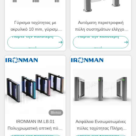
Γύρισμα ταχύτητας με
Αυτόματη περιστροφική
ακρυλικό 10 mm, γύρισμα
πύλη συστημάτων ελέγχου
κλίσης για νοσοκομεία /
προσπέλασης
Πάρτε την καλύτερη
Πάρτε την καλύτερη
ξενοδοχεία
περιστροφικών πυλών
τιμή
τιμή
γυμναστικής με το διπλό
προσδιορισμό
Βίντεο
IRONMAN IM.LB.01
Ασφάλεια Ενσωματωμένες
Πολυχρωματική οπτική πύλη
πύλες ταχύτητας Πλήρης
ταχύτητας για έλεγχο
διαχείριση πρόσβασης
Πάρτε την καλύτερη
Πάρτε την καλύτερη