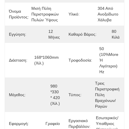
Μισή Πύλη 
304 Από 
Όνομα
Περιστροφικών 
Υλικό:
Ανοξείδωτο 
Προϊόντος:
Πυλών Ύψους
Χάλυβα
12 
80 
Εγγύηση:
Καθαρό Βάρος:
Μήνες
Κιλά
50 
(10%more 
168*1060mm 
Διάσταση:
Τροφοδοσία:
Ή 
(χιλ.)
Λιγότεροι) 
Hz
Τρεις 
980 
Περιστροφική 
*330 
Μέγεθος:
Τύπος:
Πύλη 
* 420 
Βραχιόνων/
(χιλ.)
Ραγών
Εσωτερικός/
Εργασιακό
Εφαρμογή:
Γραφείο
Υπαίθριος 
Περιβάλλον: