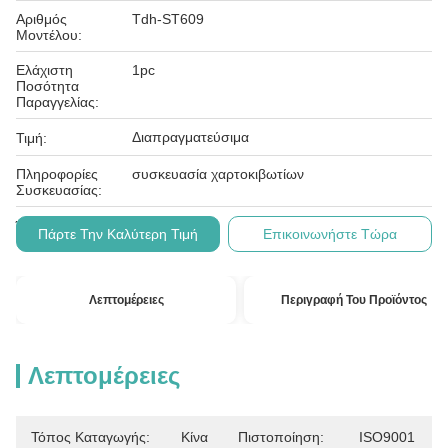
Αριθμός
Tdh-ST609
Μοντέλου:
Ελάχιστη
1pc
Ποσότητα
Παραγγελίας:
Διαπραγματεύσιμα
Τιμή:
Πληροφορίες
συσκευασία χαρτοκιβωτίων
Συσκευασίας:
L/c, t/t
Όροι Πληρωμής:
Πάρτε Την Καλύτερη Τιμή
Επικοινωνήστε Τώρα
Λεπτομέρειες
Περιγραφή Του Προϊόντος
Λεπτομέρειες
Τόπος Καταγωγής:
Κίνα
Πιστοποίηση:
ISO9001