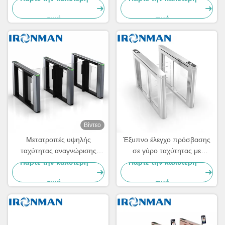
πρόσβασης σε κτίρια
τιμή
τιμή
Βίντεο
Μετατροπές υψηλής
Έξυπνο έλεγχο πρόσβασης
ταχύτητας αναγνώρισης
σε γύρο ταχύτητας με
προσώπου για τα κτίρια
αισθητήρα ανίχνευσης
Πάρτε την καλύτερη
Πάρτε την καλύτερη
γραφείων
υπέρυθρου
τιμή
τιμή