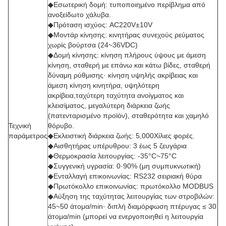
◆Εσωτερική δομή: τυποποιημένο περίβλημα από
ανοξείδωτο χάλυβα.
◆Πρόταση ισχύος: AC220V±10V
◆Μοντάρ κίνησης: κινητήρας συνεχούς ρεύματος
χωρίς βούρτσα (24~36VDC)
◆Δομή κίνησης: κίνηση πλήρους ύψους με άμεση
κίνηση, σταθερή με επάνω και κάτω βίδες, σταθερή
δύναμη ρύθμισης· κίνηση υψηλής ακρίβειας και
άμεση κίνηση κινητήρα, υψηλότερη
ακρίβεια,ταχύτερη ταχύτητα ανοίγματος και
κλεισίματος, μεγαλύτερη διάρκεια ζωής
(πατενταρισμένο προϊόν), σταθερότητα και χαμηλό
Τεχνική
θόρυβο.
παράμετρος
◆Εκλειστική διάρκεια ζωής: 5,000Χίλιες φορές.
◆Αισθητήρας υπέρυθρου: 3 έως 5 ζευγάρια
◆Θερμοκρασία λειτουργίας: -35°C~75°C
◆Συγγενική υγρασία: 0·90% (μη συμπυκνωτική)
◆Ενταλλαγή επικοινωνίας: RS232 σειριακή θύρα
◆Πρωτόκολλο επικοινωνίας: πρωτόκολλο MODBUS
◆Αύξηση της ταχύτητας λειτουργίας των στροβιλών:
45~50 άτομα/min· διπλή διαμόρφωση πτέρυγας ≤ 30
άτομα/min (μπορεί να ενεργοποιηθεί η λειτουργία