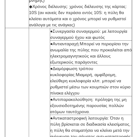
μνήμης)
◆Χρόνος διέλευσης: χρόνος διέλευσης της κάρτας:
10S (αν κανείς δεν περάσει εντός 10S: η πύλη θα
κλείσει αυτόματα και ο χρόνος μπορεί να ρυθμιστεί
ανάλογα με τις ανάγκες)
●Συνεργασία συναγερμού: με λειτουργία
συναγερμού ήχου και φωτός
●Αντιανταραχή:Μπορεί να περιορίσει την
ανωμαλία της πύλης που προκαλείται από
ηλεκτρομαγνητικούς και άλλους
εξωτερικούς παράγοντες
●Διαμόρφωση τρόπου
κυκλοφορίας:Μιαμερή, αμφίδρομη,
ελεύθερη κυκλοφορία κλπ. μπορεί να
ρυθμιστεί μέσω των κουμπιών στον κύριο
πίνακα ελέγχου
●Αντιπαρακολούθηση: πρόληψη της μη
εξουσιοδοτημένης παρουσίας πολλών
ατόμων ταυτόχρονα.
●Αντικαταστροφική λειτουργία: Όταν η
πύλη βρίσκεται σε διαδικασία κλεισίματος,
η πύλη θα σταματήσει να κλείνει μετά την
ανίχνευση του σήματος αντι-καταστροφής