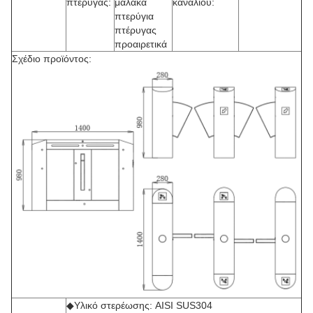
πτέρυγας:
μαλακά
καναλιού:
πτερύγια
πτέρυγας
προαιρετικά
Σχέδιο προϊόντος:
◆Υλικό στερέωσης: AISI SUS304