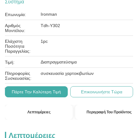
Σύστημα
Ironman
Επωνυμία:
Αριθμός
Tdh-Y302
Μοντέλου:
Ελάχιστη
1pc
Ποσότητα
Παραγγελίας:
Διαπραγματεύσιμα
Τιμή:
Πληροφορίες
συσκευασία χαρτοκιβωτίων
Συσκευασίας:
L/c, t/t
Όροι Πληρωμής:
Πάρτε Την Καλύτερη Τιμή
Επικοινωνήστε Τώρα
Λεπτομέρειες
Περιγραφή Του Προϊόντος
Λεπτομέρειες