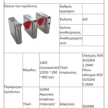
Εικόνα του προϊόντος
Αριθμός
εγγράφου:
Έκδοση
Α/0
Χρόνος
αναθεώρησης
Αναθεωρημένο
από:
Οικισμός:AISI
SUS304
1400
1,5MM
(προαιρετικά
Υλικό
Μέγεθος
Πάνω
1200) * 280
στερέωσης:
κάλυμμα:AISI
* 980 mm
SUS304
2.0MM
Παράμετροι
15MM
προϊόντος
Ακρυλική
επιφάνεια
Υλικό
πτέρυγας/
Διάμετρος
550MM