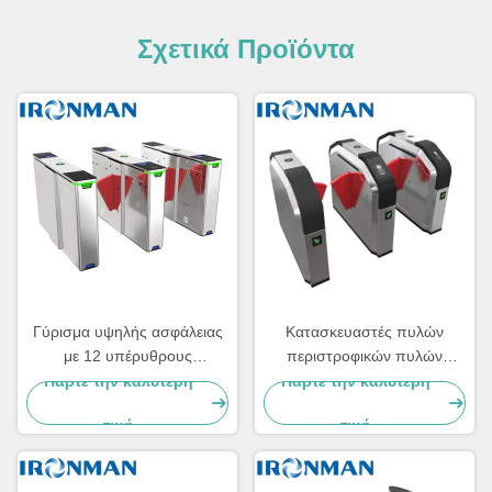
Σχετικά Προϊόντα
Γύρισμα υψηλής ασφάλειας
Κατασκευαστές πυλών
με 12 υπέρυθρους
περιστροφικών πυλών
αισθητήρες και πύλη ελέγχου
εμποδίων χτυπημάτων
Πάρτε την καλύτερη
Πάρτε την καλύτερη
πρόσβασης με μηχανή από
ελέγχου προσπέλασης για τη
τιμή
τιμή
ανοξείδωτο χάλυβα 304
στάση λεωφορείου