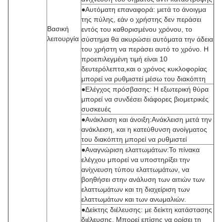
●Αυτόματη επαναφορά: μετά το άνοιγμα
της πύλης, εάν ο χρήστης δεν περάσει
Βασική
εντός του καθορισμένου χρόνου, το
λειτουργία
σύστημα θα ακυρώσει αυτόματα την άδεια
του χρήστη να περάσει αυτό το χρόνο. Η
προεπιλεγμένη τιμή είναι 10
δευτερόλεπτα,και ο χρόνος κυκλοφορίας
μπορεί να ρυθμιστεί μέσω του διακόπτη
●Ελέγχος πρόσβασης: Η εξωτερική θύρα
μπορεί να συνδέσει διάφορες βιομετρικές
συσκευές
●Ανάκλειση και άνοιξη:Ανάκλειση μετά την
ανάκλειση, και η κατεύθυνση ανοίγματος
του διακόπτη μπορεί να ρυθμιστεί
●Αναγνώριση ελαττωμάτων:Το πίνακα
ελέγχου μπορεί να υποστηρίξει την
ανίχνευση τύπου ελαττωμάτων, να
βοηθήσει στην ανάλυση των αιτιών των
ελαττωμάτων και τη διαχείριση των
ελαττωμάτων και των ανωμαλιών.
●Δείκτης διέλευσης: με δείκτη κατάστασης
διέλευσης. Μπορεί επίσης να ορίσει τη