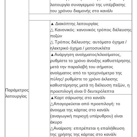
λειτουργία συναγερμού της υπέρβασης
του χρόνου διαμονής στο κανάλι
▲ Διακόπτης λειτουργίας
△ Κανονικός: κανονικός τρόπος διέλευσης
πεζών
△ Τρόπος διέλευσης: αυτόματο όχημα /
ηλεκτρικό όχημα / μοτοσυκλέτα
▲Ανάργηση ανοίγματος/κλεισίματος,
ρυθμίστε το χρόνο άνοιξης καθυστέρησης
μετά την παραλαβή του σήματος
ανοίγματος από το τροχονόμετρο της
πύλης/ ρυθμίστε το χρόνο έκλεισης
καθυστέρησης μετά τη διέλευση πεζών, η
Παράμετρος
προεπιλογή είναι 0 δευτερόλεπτα
λειτουργίας
▲Καρτ σάρωσης στο κανάλι
△Απαγορεύεται από προεπιλογή: το
άνοιγμα της κάρτας στο κανάλι
(αναγωγική περιοχή υπέρυθρου) είναι
άκυρο
△Αναίρεση: επιτρέπεται η επαλήθευση
της χρήσης της κάρτας στο κανάλι