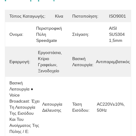
Τόπος Καταγωγής:
Κίνα
Πιστοποίηση:
ISO9001
Περιστροφική 
AISI 
Ονομα:
Πύλη 
Στέγαση:
SUS304 
Speedgate
1,5mm
Εργοστάσια, 
Κτίριο 
Βασική
Εφαρμογή:
Αντιπαρεμβατικός
Γραφείων, 
Λειτουργία:
Ξενοδοχείο
Βασική
Λειτουργία ●
Voice
Broadcast: Έχει
Λειτουργία 
Τάση
AC220V±10%, 
Τη Λειτουργία
Διέλευσης
Εισόδου:
50Hz
Της Εισόδου
Και Του
Ανοίγματος Της
Πύλης / Ε: