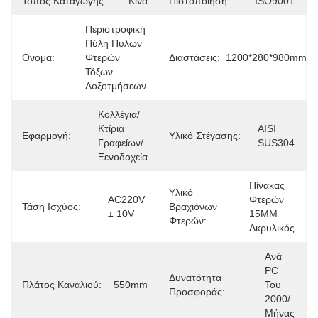
Τόπος Καταγωγής:
Κίνα
Πιστοποίηση:
ISO9001
Περιστροφική 
Πύλη Πυλών 
Ονομα:
Φτερών 
Διαστάσεις:
1200*280*980mm
Τόξων 
Λοξοτμήσεων
Κολλέγια/
Κτίρια 
AISI 
Εφαρμογή:
Υλικό Στέγασης:
Γραφείων/
SUS304
Ξενοδοχεία
Πίνακας 
Υλικό
AC220V 
Φτερών 
Τάση Ισχύος:
Βραχιόνων
± 10V
15MM 
Φτερών:
Ακρυλικός
Ανά 
PC 
Δυνατότητα
Πλάτος Καναλιού:
550mm
Του 
Προσφοράς:
2000/
Μήνας