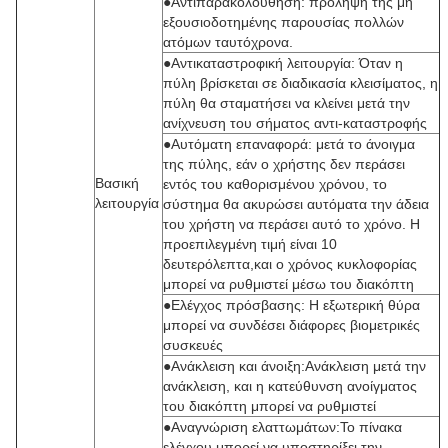
●Αντιπαρακολούθηση: πρόληψη της μη
εξουσιοδοτημένης παρουσίας πολλών
ατόμων ταυτόχρονα.
●Αντικαταστροφική λειτουργία: Όταν η
πύλη βρίσκεται σε διαδικασία κλεισίματος, η
πύλη θα σταματήσει να κλείνει μετά την
ανίχνευση του σήματος αντι-καταστροφής
●Αυτόματη επαναφορά: μετά το άνοιγμα
της πύλης, εάν ο χρήστης δεν περάσει
Βασική
εντός του καθορισμένου χρόνου, το
λειτουργία
σύστημα θα ακυρώσει αυτόματα την άδεια
του χρήστη να περάσει αυτό το χρόνο. Η
προεπιλεγμένη τιμή είναι 10
δευτερόλεπτα,και ο χρόνος κυκλοφορίας
μπορεί να ρυθμιστεί μέσω του διακόπτη
●Ελέγχος πρόσβασης: Η εξωτερική θύρα
μπορεί να συνδέσει διάφορες βιομετρικές
συσκευές
●Ανάκλειση και άνοιξη:Ανάκλειση μετά την
ανάκλειση, και η κατεύθυνση ανοίγματος
του διακόπτη μπορεί να ρυθμιστεί
●Αναγνώριση ελαττωμάτων:Το πίνακα
ελέγχου μπορεί να υποστηρίξει την