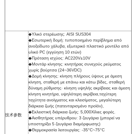
◆Υλικό στερέωσης: AISI SUS304
◆Εσωτερική δομή: τυποποιημένο περίβλημα από
ανοξείδωτο χάλυβα, εξωτερικό πλαστικό μοντέλο από
υλικό PC (εγγύηση 10 ετών)
◆Πρόταση ισχύος: AC220V±10V
◆Μοντάρ κίνησης: κινητήρας συνεχούς ρεύματος
χωρίς βούρτσα (24~36VDC)
◆Δομή κίνησης: κίνηση πλήρους ύψους με άμεση
κίνηση, σταθερή με επάνω και κάτω βίδες, σταθερή
δύναμη ρύθμισης· κίνηση υψηλής ακρίβειας και άμεση
κίνηση κινητήρα, υψηλότερη ακρίβεια,ταχύτερη
ταχύτητα ανοίγματος και κλεισίματος, μεγαλύτερη
διάρκεια ζωής (πατενταρισμένο προϊόν),
◆Εκλειστική διάρκεια ζωής: 5,000Χίλιες φορές.
技术参数
◆Αισθητήρας υπέρυθρου: 3 ζευγάρια (μπορεί να
υποστηρίξει 5 ζευγάρια διαμόρφωσης)
◆Θερμοκρασία λειτουργίας: -35°C~75°C