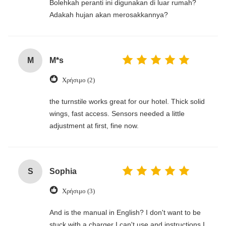
‌Bolehkah peranti ini digunakan di luar rumah?
Adakah hujan akan merosakkannya?
M
M*s
Χρήσιμο (2)
the turnstile works great for our hotel. Thick solid
wings, fast access. Sensors needed a little
adjustment at first, fine now.
S
Sophia
Χρήσιμο (3)
And is the manual in English? I don't want to be
stuck with a charger I can't use and instructions I