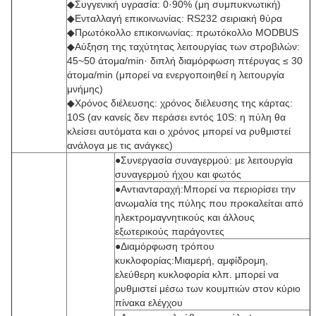
◆Συγγενική υγρασία: 0·90% (μη συμπυκνωτική)
◆Ενταλλαγή επικοινωνίας: RS232 σειριακή θύρα
◆Πρωτόκολλο επικοινωνίας: πρωτόκολλο MODBUS
◆Αύξηση της ταχύτητας λειτουργίας των στροβιλών:
45~50 άτομα/min· διπλή διαμόρφωση πτέρυγας ≤ 30
άτομα/min (μπορεί να ενεργοποιηθεί η λειτουργία
μνήμης)
◆Χρόνος διέλευσης: χρόνος διέλευσης της κάρτας:
10S (αν κανείς δεν περάσει εντός 10S: η πύλη θα
κλείσει αυτόματα και ο χρόνος μπορεί να ρυθμιστεί
ανάλογα με τις ανάγκες)
●Συνεργασία συναγερμού: με λειτουργία
συναγερμού ήχου και φωτός
●Αντιανταραχή:Μπορεί να περιορίσει την
ανωμαλία της πύλης που προκαλείται από
ηλεκτρομαγνητικούς και άλλους
εξωτερικούς παράγοντες
●Διαμόρφωση τρόπου
κυκλοφορίας:Μιαμερή, αμφίδρομη,
ελεύθερη κυκλοφορία κλπ. μπορεί να
ρυθμιστεί μέσω των κουμπιών στον κύριο
πίνακα ελέγχου