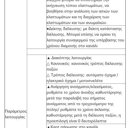
ανίχνευση τύπου ελαττωμάτων, να
βοηθήσει στην ανάλυση των αιτιών των
ελαττωμάτων και τη διαχείριση των
ελαττωμάτων και των ανωμαλιών.
●Δείκτης διέλευσης: με δείκτη κατάστασης
διέλευσης. Μπορεί επίσης να ορίσει τη
λειτουργία συναγερμού της υπέρβασης του
χρόνου διαμονής στο κανάλι
▲ Διακόπτης λειτουργίας
△ Κανονικός: κανονικός τρόπος διέλευσης
πεζών
△ Τρόπος διέλευσης: αυτόματο όχημα /
ηλεκτρικό όχημα / μοτοσυκλέτα
▲Ανάργηση ανοίγματος/κλεισίματος,
ρυθμίστε το χρόνο άνοιξης καθυστέρησης
μετά την παραλαβή του σήματος
ανοίγματος από το τροχονόμετρο της
πύλης/ ρυθμίστε το χρόνο έκλεισης
Παράμετρος
καθυστέρησης μετά τη διέλευση πεζών, η
λειτουργίας
προεπιλογή είναι 0 δευτερόλεπτα
▲Καρτ σάρωσης στο κανάλι