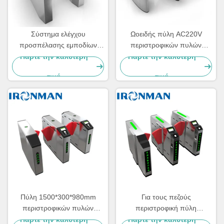
Σύστημα ελέγχου
Ωοειδής πύλη AC220V
προσπέλασης εμποδίων
περιστροφικών πυλών
χτυπημάτων περιστροφικών
εμποδίων χτυπημάτων
Πάρτε την καλύτερη
Πάρτε την καλύτερη
πυλών πυλών φτερών τόξων
φτερών με τη ΣΥΝΕΧΉ
τιμή
τιμή
λοξοτμήσεων
αβούρτσιστη μηχανή
Πύλη 1500*300*980mm
Για τους πεζούς
περιστροφικών πυλών
περιστροφική πύλη
εμποδίων χτυπημάτων
εμποδίων χτυπημάτων
Πάρτε την καλύτερη
Πάρτε την καλύτερη