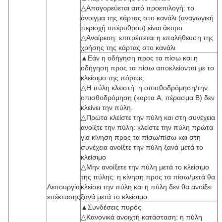
△Απαγορεύεται από προεπιλογή: το
άνοιγμα της κάρτας στο κανάλι (αναγωγική
περιοχή υπέρυθρου) είναι άκυρο
△Αναίρεση: επιτρέπεται η επαλήθευση της
χρήσης της κάρτας στο κανάλι
▲Εάν η οδήγηση προς τα πίσω και η
οδήγηση προς τα πίσω αποκλείονται με το
κλείσιμο της πόρτας
△Η πύλη κλειστή: η οπισθοδρόμηση/την
οπισθοδρόμηση (καρτα A, πέρασμα B) δεν
κλείνει την πύλη.
△Πρώτα κλείστε την πύλη και στη συνέχεια
ανοίξτε την πύλη: κλείστε την πύλη πρώτα
για κίνηση προς τα πίσω/πίσω και στη
συνέχεια ανοίξτε την πύλη ξανά μετά το
κλείσιμο
△Μην ανοίξετε την πύλη μετά το κλείσιμο
της πύλης: η κίνηση προς τα πίσω/μετά θα
Λειτουργία
κλείσει την πύλη και η πύλη δεν θα ανοίξει
επέκτασης
ξανά μετά το κλείσιμο.
▲Συνδέσεις πυρός
△Κανονικά ανοιχτή κατάσταση: η πύλη